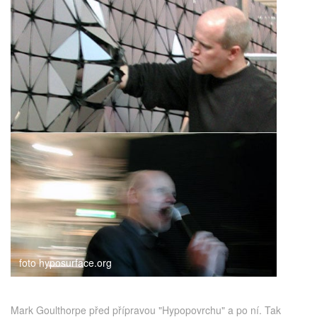
foto hyposurface.org
Mark Goulthorpe před přípravou "Hypopovrchu" a po ní. Tak