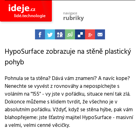
navigace
rubriky
astro
vesmír
ideje
projekty
HypoSurface zobrazuje na stěně plastický
pohyb
lidé
společnost
objevy
Pohnula se ta stěna? Dává vám znamení? A navíc kope?
vynálezy
Nenechte se vyvést z rovnováhy a nepospíchejte s
planeta
voláním na "155" - vy jste v pořádku, situace není tak zlá.
přiroda
Dokonce můžeme s klidem tvrdit, že všechno je v
pokrok
absolutním pořádku. Vždyť, když se stěna hýbe, pak vám
technologie
blahopřejeme: jste šťastný majitel HypoSurface - masivní
tajemství
a velmi, velmi cenné věcičky.
firmy
zdraví