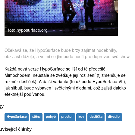
foto hyposurface.org
Očekává se, že HypoSurface bude brzy zajímat hudebníky,
obzvlášť ddžeje, a velmi se jim bude hodit pro doprovod své show
Každá nová verze HypoSurface se liší od té předešlé.
Mimochodem, neustále se zvětšuje její rozlišení (tj.zmenšuje se
rozměr destiček). A další varianta (to už bude HypoSurface VII),
jak slibují, bude vybaven i světelnými diodami, což zajistí daleko
efektnější podívanou.
gy
HypoSurface
stěna
pohyb
prostor
kov
destička
divadlo
visející články