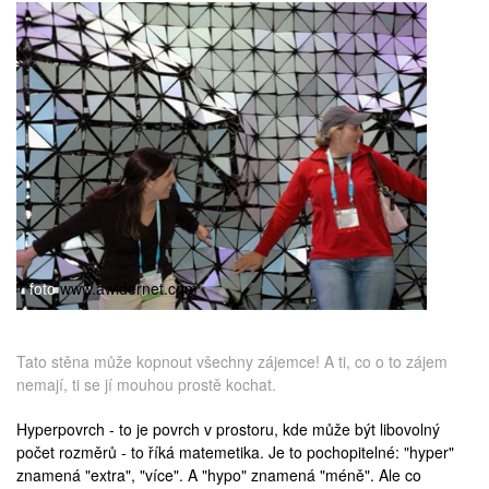
medicína
foto
www.awidernet.com
Tato stěna může kopnout všechny zájemce! A ti, co o to zájem
nemají, ti se jí mouhou prostě kochat.
Hyperpovrch - to je povrch v prostoru, kde může být libovolný
počet rozměrů - to říká matemetika. Je to pochopitelné: "hyper"
znamená "extra", "více". A "hypo" znamená "méně". Ale co