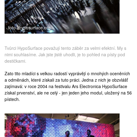
foto zhyposurface.org
Tvůrci HypoSurface považují tento záběr za velmi efektní. My s
nimi souhlasíme. Jak jste jistě uhodli, je to pohled na písty pod
destičkami.
Zato tito mladíci s velkou radostí vyprávějí o mnohých oceněních
a odměnách, které získali za tuto práci. Jedna z nich je obzvlášť
zajímavá: v roce 2004 na festivalu
Ars Electronica
HypoSurface
získal prvenství, ale ne celý - jen jeden jeho modul, uložený na 56
pístech.