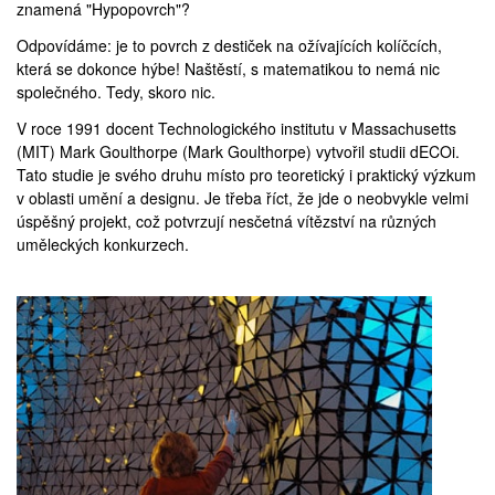
znamená "Hypopovrch"?
Odpovídáme: je to povrch z destiček na ožívajících kolíčcích,
která se dokonce hýbe! Naštěstí, s matematikou to nemá nic
společného. Tedy, skoro nic.
V roce 1991 docent Technologického institutu v Massachusetts
(
MIT
) Mark Goulthorpe (
Mark Goulthorpe
) vytvořil studii
dECOi
.
Tato studie je svého druhu místo pro teoretický i praktický výzkum
v oblasti umění a designu. Je třeba říct, že jde o neobvykle velmi
úspěšný projekt, což potvrzují nesčetná vítězství na různých
uměleckých konkurzech.