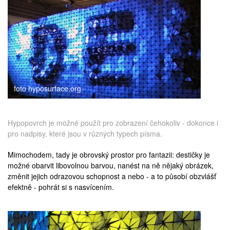
foto hyposurface.org
Hypopovrch je možné použít pro zobrazení čehokoliv - dokonce i
pro nadpisy, které jsou v různých typech písma.
Mimochodem, tady je obrovský prostor pro fantazii: destičky je
možné obarvit libovolnou barvou, nanést na ně nějaký obrázek,
změnit jejich odrazovou schopnost a nebo - a to působí obzvlášť
efektně - pohrát si s nasvícením.