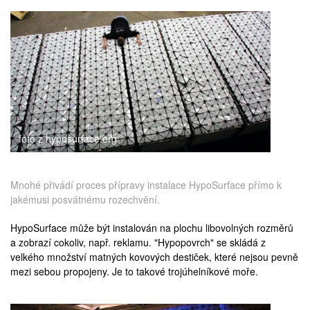
foto z hyposurface.org
Mnohé přivádí proces přípravy instalace HypoSurface přímo k
jakémusi posvátnému rozechvění.
HypoSurface může být instalován na plochu libovolných rozměrů
a zobrazí cokoliv, např. reklamu. "Hypopovrch" se skládá z
velkého množství matných kovových destiček, které nejsou pevně
mezi sebou propojeny. Je to takové trojúhelníkové moře.