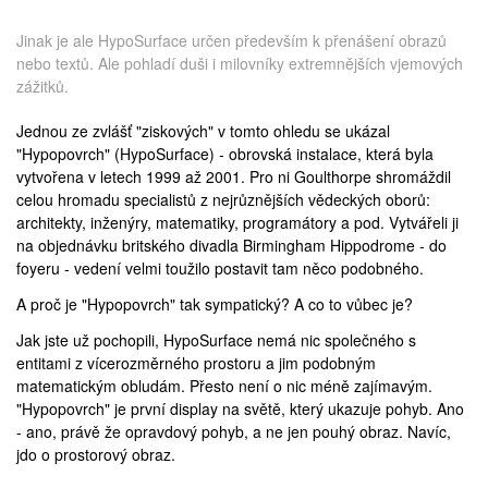
Jinak je ale HypoSurface určen především k přenášení obrazů
nebo textů. Ale pohladí duši i milovníky extremnějších vjemových
zážitků.
Jednou ze zvlášť "ziskových" v tomto ohledu se ukázal
"Hypopovrch" (HypoSurface) - obrovská instalace, která byla
vytvořena v letech 1999 až 2001. Pro ni Goulthorpe shromáždil
celou hromadu specialistů z nejrůznějších vědeckých oborů:
architekty, inženýry, matematiky, programátory a pod. Vytvářeli ji
na objednávku britského divadla
Birmingham Hippodrome
- do
foyeru - vedení velmi toužilo postavit tam něco podobného.
A proč je "Hypopovrch" tak sympatický? A co to vůbec je?
Jak jste už pochopili, HypoSurface nemá nic společného s
entitami z vícerozměrného prostoru a jim podobným
matematickým obludám. Přesto není o nic méně zajímavým.
"Hypopovrch" je první display na světě, který ukazuje pohyb. Ano
- ano, právě že opravdový pohyb, a ne jen pouhý obraz. Navíc,
jdo o prostorový obraz.