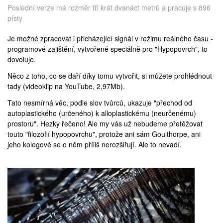
Poslední verze má rozměr tři krát dvanáct metrů a pracuje s 896
písty
Je možné zpracovat i přicházející signál v režimu reálného času -
programové zajištění, vytvořené speciálně pro "Hypopovrch", to
dovoluje.
Něco z toho, co se daří díky tomu vytvořit, si můžete prohlédnout
tady
(videoklip na YouTube, 2,97Mb).
Tato nesmírná věc, podle slov tvůrců, ukazuje "přechod od
autoplastického (určeného) k alloplastickému (neurčenému)
prostoru". Hezky řečeno! Ale my vás už nebudeme přetěžovat
touto "filozofií hypopovrchu", protože ani sám Goulthorpe, ani
jeho kolegové se o něm příliš nerozšiřují. Ale to nevadí.