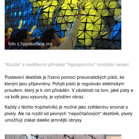
foto z hyposurface.org
"Kouzla" s osvětlením přinášejí "Hypopovrchu" množství variací
Postavení destiček je řízeno pomocí pneumatických pístů, ke
kterým jsou připevněny. Pohyb pístů je regulován elektrickým
proudem, který je k nim přiváděn. V závislosti na tom, jaké písty a
na kolik jsou vysunuty, je vytvářen obraz.
Každý z těchto trojúhelníků je možné jako zvětšeninu srovnat s
pixely. Ale na rozdíl od pevných "nepočítačových" destiček, pixely
umožňují získat daleko jemnější obrysy.