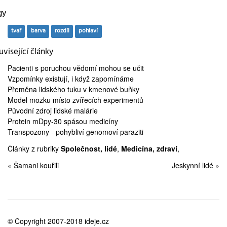
gy
tvař
barva
rozdíl
pohlaví
visející články
Pacienti s poruchou vědomí
mohou se učit
Vzpomínky existují, i když
zapomínáme
Přeměna lidského tuku v
kmenové buňky
Model mozku
místo zvířecích experimentů
Původní zdroj
lidské malárie
Protein mDpy-30
spásou medicíny
Transpozony
- pohybliví genomoví paraziti
Články z rubriky
Společnost, lidé
,
Medicína, zdraví
,
« Šamani kouřili
Jeskynní lidé »
© Copyright 2007-2018 ideje.cz