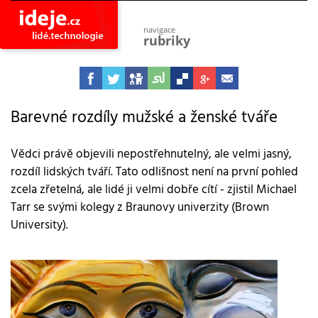
navigace
rubriky
astro
vesmír
ideje
projekty
Barevné rozdíly mužské a ženské tváře
lidé
společnost
Vědci právě objevili nepostřehnutelný, ale velmi jasný,
rozdíl lidských tváří. Tato odlišnost není na první pohled
objevy
vynálezy
zcela zřetelná, ale lidé ji velmi dobře cítí - zjistil Michael
Tarr se svými kolegy z Braunovy univerzity (Brown
planeta
přiroda
University).
pokrok
technologie
tajemství
firmy
zdraví