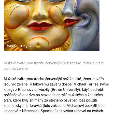
medicína
foto C. Urreyuk
Mužské tváře jsou trochu červenější než ženské, ženské tváře
jsou víc zelené
Mužské tváře jsou trochu červenější než ženské, ženské tváře
jsou víc zelené. K takovému závěru dospěl
Michael Tarr
se svými
kolegy z Braunovy univerzity (
Brown University
), když podrobil
počítačové analýze po stovce fotografií mužských a ženských
tváří, které byly snímány za stejného osvětlení bez použití
kosmetických přípravků (tuto základnu Michaelovi poskytli jeho
kolegové z Německa). Speciální analyzátor určoval na tvářích