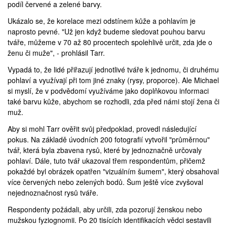
podíl červené a zelené barvy.
Ukázalo se, že korelace mezi odstínem kůže a pohlavím je
naprosto pevné. "Už jen když budeme sledovat pouhou barvu
tváře, můžeme v 70 až 80 procentech spolehlivě určit, zda jde o
ženu či muže", - prohlásil Tarr.
Vypadá to, že lidé přiřazují jednotlivé tváře k jednomu, či druhému
pohlaví a využívají při tom jiné znaky (rysy, proporce). Ale Michael
si myslí, že v podvědomí využíváme jako doplňkovou informaci
také barvu kůže, abychom se rozhodli, zda před námi stojí žena či
muž.
Aby si mohl Tarr ověřit svůj předpoklad, provedl následující
pokus. Na základě úvodních 200 fotografií vytvořil "průměrnou"
tvář, která byla zbavena rysů, které by jednoznačně určovaly
pohlaví. Dále, tuto tvář ukazoval třem respondentům, přičemž
pokaždé byl obrázek opatřen "vizuálním šumem", který obsahoval
více červených nebo zelených bodů. Šum ještě více zvyšoval
nejednoznačnost rysů tváře.
Respondenty požádali, aby určili, zda pozorují ženskou nebo
mužskou fyziognomii. Po 20 tisících identifikacích vědci sestavili