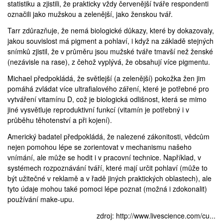
statistiku a zjistili, že prakticky vždy červenější tváře respondenti
označili jako mužskou a zelenější, jako ženskou tvář.
Tarr zdůrazňuje, že nemá biologické důkazy, které by dokazovaly,
jakou souvislost má pigment a pohlaví, i když na základě stejných
snímků zjistil, že v průměru jsou mužské tváře tmavší než ženské
(nezávisle na rase), z čehož vyplývá, že obsahují více pigmentu.
Michael předpokládá, že světlejší (a zelenější) pokožka žen jim
pomáhá zvládat více ultrafialového záření, které je potřebné pro
vytváření vitamínu D, což je biologická odlišnost, která se mimo
jiné vysvětluje reproduktivní funkcí (vitamín je potřebný i v
průběhu těhotenství a při kojení).
Americký badatel předpokládá, že nalezené zákonitosti, vědcům
nejen pomohou lépe se zorientovat v mechanismu našeho
vnímání, ale může se hodit i v pracovní technice. Například, v
systémech rozpoznávání tváří, které mají určit pohlaví (může to
být užitečné v reklamě a v řadě jiných praktických oblastech), ale
tyto údaje mohou také pomoci lépe poznat (možná i zdokonalit)
používání make-upu.
zdroj:
http://www.livescience.com/cu...