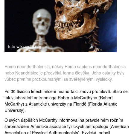
medicína
foto wikipedia.org
Homo neanderthalensis, někdy Homo sapiens neanderthalensis
nebo Neandrtálec je předvěká forma člověka. Jeho ostatky byly
vůbec prvními prozkoumanými se zveřejněnými výsledky.
Po 30 tisících letech mlčení neandrtálci znovu promluvili. Stalo se
tak v laboratoři antropologa Roberta McCarthyho (
Robert
McCarthy
) z Atlantické univerzity na Floridě (
Florida Atlantic
University
).
O svých úspěších McCarthy informoval na pravidelném ročním
shromáždění Americké asociace fyzických antropologů (
American
Association of Physical Anthropologists
). Fyzická, neboli