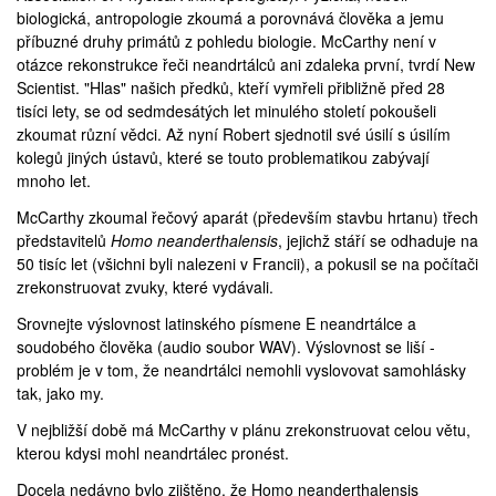
biologická, antropologie zkoumá a porovnává člověka a jemu
příbuzné druhy primátů z pohledu biologie. McCarthy není v
otázce rekonstrukce řeči neandrtálců ani zdaleka první,
tvrdí
New
Scientist. "Hlas" našich předků, kteří vymřeli přibližně před 28
tisíci lety, se od sedmdesátých let minulého století pokoušeli
zkoumat různí vědci. Až nyní Robert sjednotil své úsilí s úsilím
kolegů jiných ústavů, které se touto problematikou zabývají
mnoho let.
McCarthy zkoumal řečový aparát (především stavbu hrtanu) třech
představitelů
Homo neanderthalensis
, jejichž stáří se odhaduje na
50 tisíc let (všichni byli nalezeni v Francii), a pokusil se na počítači
zrekonstruovat zvuky, které vydávali.
Srovnejte výslovnost latinského písmene E
neandrtálce
a
soudobého člověka
(audio soubor WAV). Výslovnost se liší -
problém je v tom, že neandrtálci nemohli vyslovovat samohlásky
tak, jako my.
V nejbližší době má McCarthy v plánu zrekonstruovat celou větu,
kterou kdysi mohl neandrtálec pronést.
Docela nedávno bylo zjištěno, že Homo neanderthalensis