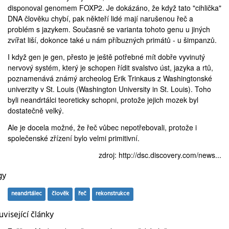
disponoval genomem
FOXP2
. Je dokázáno, že když tato "cihlička"
DNA člověku chybí, pak někteří lidé mají narušenou řeč a
problém s jazykem. Současně se varianta tohoto genu u jiných
zvířat liší, dokonce také u nám příbuzných primátů - u šimpanzů.
I když gen je gen, přesto je ještě potřebné mít dobře vyvinutý
nervový systém, který je schopen řídit svalstvo úst, jazyka a rtů,
poznamenává známý archeolog
Erik Trinkaus
z Washingtonské
univerzity v St. Louis (
Washington University in St. Louis
). Toho
byli neandrtálci teoreticky schopni, protože jejich mozek byl
dostatečně velký.
Ale je docela možné, že řeč vůbec nepotřebovali, protože i
společenské zřízení bylo velmi primitivní.
zdroj:
http://dsc.discovery.com/news...
gy
neandrtálec
člověk
řeč
rekonstrukce
visející články