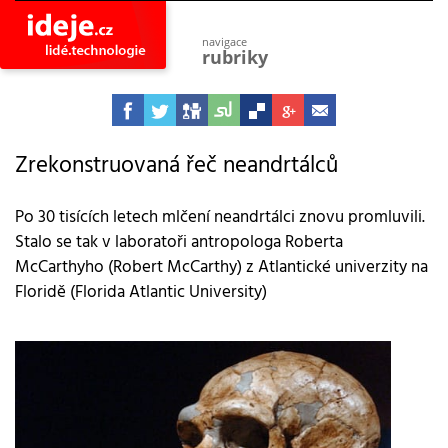
navigace
rubriky
astro
vesmír
ideje
projekty
Zrekonstruovaná řeč neandrtálců
lidé
společnost
Po 30 tisících letech mlčení neandrtálci znovu promluvili.
Stalo se tak v laboratoři antropologa Roberta
objevy
vynálezy
McCarthyho (Robert McCarthy) z Atlantické univerzity na
Floridě (Florida Atlantic University)
planeta
přiroda
pokrok
technologie
tajemství
firmy
zdraví