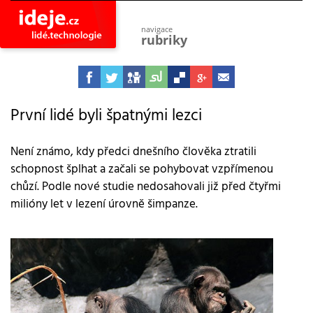
navigace
rubriky
astro
vesmír
ideje
projekty
První lidé byli špatnými lezci
lidé
společnost
Není známo, kdy předci dnešního člověka ztratili
schopnost šplhat a začali se pohybovat vzpřímenou
objevy
vynálezy
chůzí. Podle nové studie nedosahovali již před čtyřmi
milióny let v lezení úrovně šimpanze.
planeta
přiroda
pokrok
technologie
tajemství
firmy
zdraví