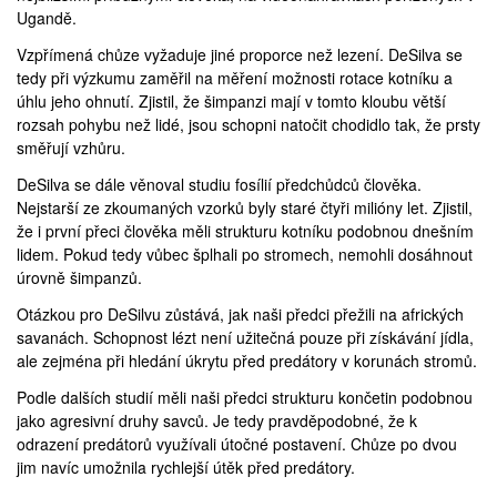
Ugandě.
Vzpřímená chůze vyžaduje jiné proporce než lezení. DeSilva se
tedy při výzkumu zaměřil na měření možnosti rotace kotníku a
úhlu jeho ohnutí. Zjistil, že šimpanzi mají v tomto kloubu větší
rozsah pohybu než lidé, jsou schopni natočit chodidlo tak, že prsty
směřují vzhůru.
DeSilva se dále věnoval studiu fosílií předchůdců člověka.
Nejstarší ze zkoumaných vzorků byly staré čtyři milióny let. Zjistil,
že i první přeci člověka měli strukturu kotníku podobnou dnešním
lidem. Pokud tedy vůbec šplhali po stromech, nemohli dosáhnout
úrovně šimpanzů.
Otázkou pro DeSilvu zůstává, jak naši předci přežili na afrických
savanách. Schopnost lézt není užitečná pouze při získávání jídla,
ale zejména při hledání úkrytu před predátory v korunách stromů.
Podle dalších studií měli naši předci strukturu končetin podobnou
jako agresivní druhy savců. Je tedy pravděpodobné, že k
odrazení predátorů využívali útočné postavení. Chůze po dvou
jim navíc umožnila rychlejší útěk před predátory.