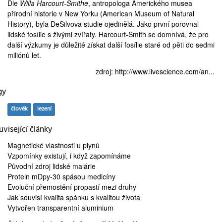
Dle
Willa Harcourt-Smithe
, antropologa Amerického musea
přírodní historie v New Yorku (
American Museum of Natural
History
), byla DeSilvova studie ojedinělá. Jako první porovnal
lidské fosílie s živými zvířaty. Harcourt-Smith se domnívá, že pro
další výzkumy je důležité získat další fosílie staré od pěti do sedmi
miliónů let.
zdroj:
http://www.livescience.com/an...
gy
člověk
lezení
visející články
Magnetické vlastnosti
u plynů
Vzpomínky existují, i když
zapomínáme
Původní zdroj
lidské malárie
Protein mDpy-30
spásou medicíny
Evoluční
přemostění propastí
mezi druhy
Jak souvisí kvalita spánku s
kvalitou života
Vytvořen
transparentní aluminium