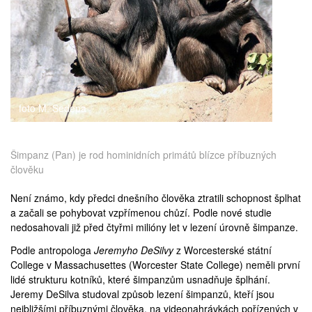
medicína
foto M. Sedepa
Šimpanz (Pan) je rod hominidních primátů blízce příbuzných
člověku
Není známo, kdy předci dnešního člověka ztratili schopnost šplhat
a začali se pohybovat vzpřímenou chůzí. Podle nové studie
nedosahovali již před čtyřmi milióny let v lezení úrovně šimpanze.
Podle antropologa
Jeremyho DeSilvy
z Worcesterské státní
College v Massachusettes (
Worcester State College
) neměli první
lidé strukturu kotníků, které šimpanzům usnadňuje šplhání.
Jeremy DeSilva studoval způsob lezení šimpanzů, kteří jsou
nejbližšími příbuznými člověka, na videonahrávkách pořízených v