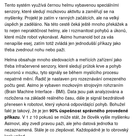
Tento systém využívá černou helmu vybavenou speciálními
senzory, které sledují mozkovou aktivitu a zaměřují se na
myšlenky. Projekt je zatím v ranných začátcích, ale na velký
úspěch je zaděláno. Na této cestě čeká ještě mnoho překážek a
to nejen nepraktičnost helmy, ale i rozmanitost pohybů a úkonů,
které může robot vykonávat.
Asimo humanoid bot
za vás
nenapíše esej, zatím totiž zvládá jen jednodušší příkazy jako
třeba zvednout nohu nebo paži.
Helma obsahuje mnoho sledovacích a meřících zařízení jako
třeba infračervené senzory, které sledují průtok krve a pohyb
neuronů v mozku, tyto signály se během myslícího procesu
nepatrně mění. Řadič je nastaven pro rozeznávání omezeného
počtu gest. Asimo je vybaven mozkovým strojovým rohzraním
(Brain Machine Interface - BMI). Data jsou pak analyzována a
rozložena na základě reálného času, dále je signál bezdrátově
přenesen k robotovi, který vykoná odpovídající pohyb. Bohužel
fakt je takový, že je jen
90% úspešnost správného provedené
příkazu
. V 1 z 10 pokusů se může stát, že člověk vyšle myšlenku
Asimovi, aby zvedl pravou paži, ale jeho datová jednotka to
nezaznamená. Stále je co zlepšovat. Každopádně je to obrovský