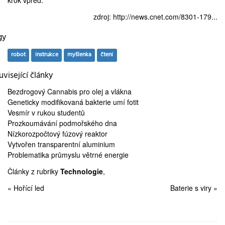
krok vpřed.
zdroj:
http://news.cnet.com/8301-179...
gy
robot
instrukce
myšlenka
čteni
visející články
Bezdrogový Cannabis
pro olej a vlákna
Geneticky modifikovaná
bakterie umí fotit
Vesmír
v rukou studentů
Prozkoumávání
podmořského dna
Nízkorozpočtový
fúzový reaktor
Vytvořen
transparentní aluminium
Problematika průmyslu
větrné energie
Články z rubriky
Technologie
,
« Hořící led
Baterie s viry »