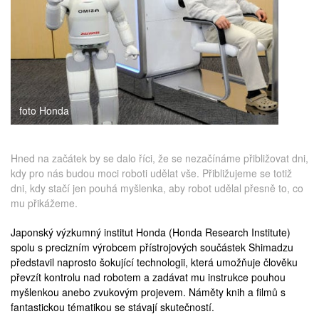
medicína
foto Honda
Hned na začátek by se dalo říci, že se nezačínáme přibližovat dni,
kdy pro nás budou moci roboti udělat vše. Přibližujeme se totiž
dni, kdy stačí jen pouhá myšlenka, aby robot udělal přesně to, co
mu přikážeme.
Japonský výzkumný institut Honda (
Honda Research Institute
)
spolu s precizním výrobcem přístrojových součástek Shimadzu
představil naprosto šokující technologii, která umožňuje člověku
převzít kontrolu nad robotem a zadávat mu instrukce pouhou
myšlenkou anebo zvukovým projevem. Náměty knih a filmů s
fantastickou tématikou se stávají skutečností.