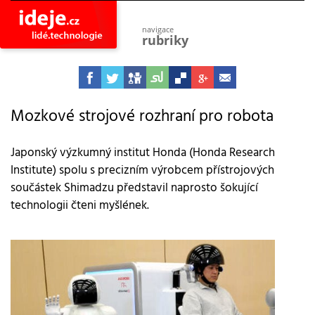
navigace
rubriky
astro
vesmír
ideje
projekty
Mozkové strojové rozhraní pro robota
lidé
společnost
Japonský výzkumný institut Honda (Honda Research
Institute) spolu s precizním výrobcem přístrojových
objevy
vynálezy
součástek Shimadzu představil naprosto šokující
technologii čteni myšlének.
planeta
přiroda
pokrok
technologie
tajemství
firmy
zdraví