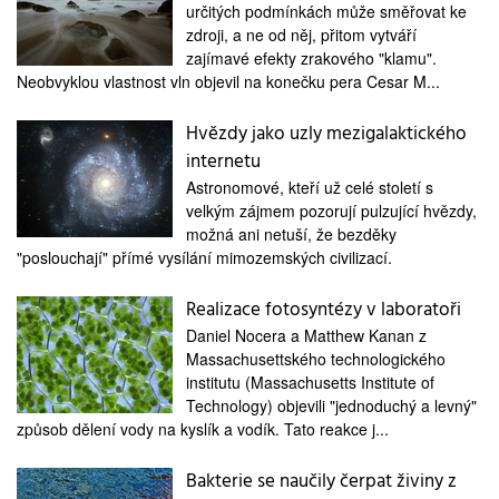
určitých podmínkách může směřovat ke
zdroji, a ne od něj, přitom vytváří
zajímavé efekty zrakového "klamu".
Neobvyklou vlastnost vln objevil na konečku pera Cesar M...
Hvězdy jako uzly mezigalaktického
internetu
Astronomové, kteří už celé století s
velkým zájmem pozorují pulzující hvězdy,
možná ani netuší, že bezděky
"poslouchají" přímé vysílání mimozemských civilizací.
Realizace fotosyntézy v laboratoři
Daniel Nocera a Matthew Kanan z
Massachusettského technologického
institutu (Massachusetts Institute of
Technology) objevili "jednoduchý a levný"
způsob dělení vody na kyslík a vodík. Tato reakce j...
Bakterie se naučily čerpat živiny z