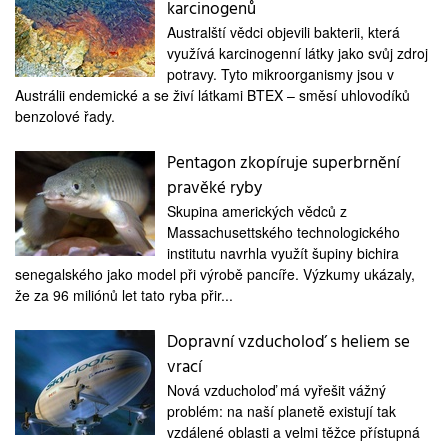
karcinogenů
Australští vědci objevili bakterii, která
využívá karcinogenní látky jako svůj zdroj
potravy. Tyto mikroorganismy jsou v
Austrálii endemické a se živí látkami BTEX – směsí uhlovodíků
benzolové řady.
Pentagon zkopíruje superbrnění
pravěké ryby
Skupina amerických vědců z
Massachusettského technologického
institutu navrhla využít šupiny bichira
senegalského jako model při výrobě pancíře. Výzkumy ukázaly,
že za 96 miliónů let tato ryba přir...
Dopravní vzducholoď s heliem se
vrací
Nová vzducholoď má vyřešit vážný
problém: na naší planetě existují tak
vzdálené oblasti a velmi těžce přístupná