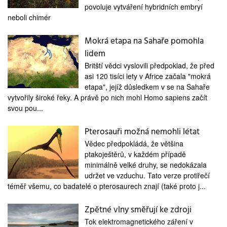
medicína
povoluje vytváření hybridních embryí
neboli chimér
Mokrá etapa na Sahaře pomohla
lidem
Britští vědci vyslovili předpoklad, že před
asi 120 tisíci lety v Africe začala "mokrá
etapa", jejíž důsledkem v se na Sahaře
vytvořily široké řeky. A právě po nich mohl Homo sapiens začít
svou pou...
Pterosauři možná nemohli létat
Vědec předpokládá, že většina
ptakoještěrů, v každém případě
minimálně velké druhy, se nedokázala
udržet ve vzduchu. Tato verze protiřečí
téměř všemu, co badatelé o pterosaurech znají (také proto j...
Zpětné vlny směřují ke zdroji
Tok elektromagnetického záření v