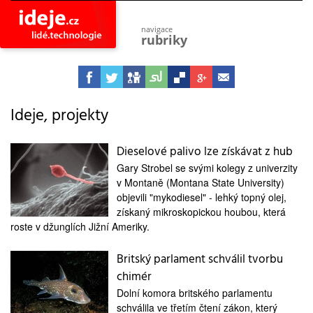
navigace
rubriky
astro
vesmír
ideje
projekty
Ideje, projekty
lidé
společnost
Dieselové palivo lze získávat z hub
Gary Strobel se svými kolegy z univerzity
objevy
vynálezy
v Montaně (Montana State University)
objevili "mykodiesel" - lehký topný olej,
planeta
získaný mikroskopickou houbou, která
přiroda
roste v džunglích Jižní Ameriky.
pokrok
technologie
Britský parlament schválil tvorbu
chimér
tajemství
firmy
Dolní komora britského parlamentu
schválila ve třetím čtení zákon, který
zdraví