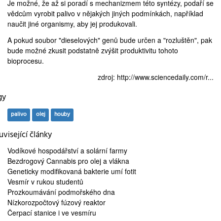
Je možné, že až si poradí s mechanizmem této syntézy, podaří se
vědcům vyrobit palivo v nějakých jiných podmínkách, například
naučit jiné organismy, aby jej produkovali.
A pokud soubor "dieselových" genů bude určen a "rozluštěn", pak
bude možné zkusit podstatně zvýšit produktivitu tohoto
bioprocesu.
zdroj:
http://www.sciencedaily.com/r...
gy
palivo
olej
houby
visející články
Vodíkové hospodářství
a solární farmy
Bezdrogový Cannabis
pro olej a vlákna
Geneticky modifikovaná
bakterie umí fotit
Vesmír
v rukou studentů
Prozkoumávání
podmořského dna
Nízkorozpočtový
fúzový reaktor
Čerpací stanice
i ve vesmíru