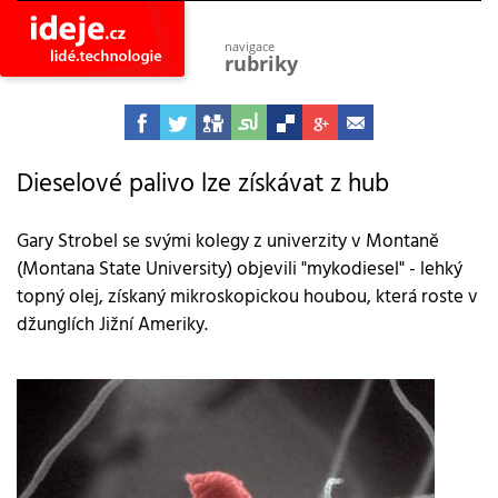
navigace
rubriky
astro
vesmír
ideje
projekty
Dieselové palivo lze získávat z hub
lidé
společnost
Gary Strobel se svými kolegy z univerzity v Montaně
(Montana State University) objevili "mykodiesel" - lehký
objevy
vynálezy
topný olej, získaný mikroskopickou houbou, která roste v
džunglích Jižní Ameriky.
planeta
přiroda
pokrok
technologie
tajemství
firmy
zdraví