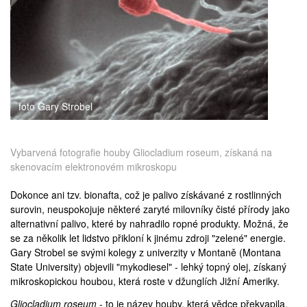
medicína
foto Gary Strobel
Vybarvená fotografie houby Gliocladium roseum, získaná na
skenovacím elektronovém mikroskopu
Dokonce ani tzv. bionafta, což je palivo získávané z rostlinných
surovin, neuspokojuje některé zaryté milovníky čisté přírody jako
alternativní palivo, které by nahradilo ropné produkty. Možná, že
se za několik let lidstvo přikloní k jinému zdroji "zelené" energie.
Gary Strobel
se svými kolegy z univerzity v Montaně (
Montana
State University
) objevili "mykodiesel" - lehký topný olej, získaný
mikroskopickou houbou, která roste v džunglích Jižní Ameriky.
Gliocladium roseum
- to je název houby, která vědce překvapila.