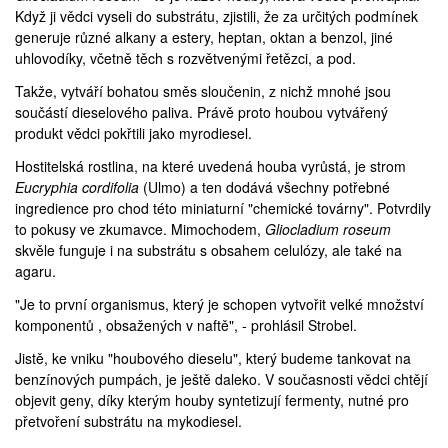
Když ji vědci vyseli do substrátu, zjistili, že za určitých podmínek
generuje různé alkany a estery, heptan, oktan a benzol, jiné
uhlovodíky, včetně těch s rozvětvenými řetězci, a pod.
Takže, vytváří bohatou směs sloučenin, z nichž mnohé jsou
součástí dieselového paliva. Právě proto houbou vytvářený
produkt vědci pokřtili jako myrodiesel.
Hostitelská rostlina, na které uvedená houba vyrůstá, je strom
Eucryphia cordifolia
(
Ulmo
) a ten dodává všechny potřebné
ingredience pro chod této miniaturní "chemické továrny". Potvrdily
to pokusy ve zkumavce. Mimochodem,
Gliocladium roseum
skvěle funguje i na substrátu s obsahem celulózy, ale také na
agaru.
"Je to první organismus, který je schopen vytvořit velké množství
komponentů , obsažených v naftě", -
prohlásil
Strobel.
Jistě, ke vniku "houbového dieselu", který budeme tankovat na
benzínových pumpách, je ještě daleko. V současnosti vědci chtějí
objevit geny, díky kterým houby syntetizují fermenty, nutné pro
přetvoření substrátu na mykodiesel.