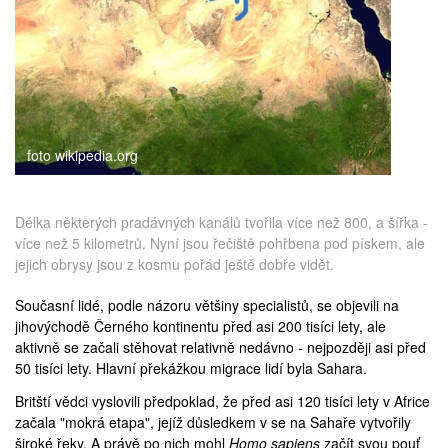
medicína
foto wikipedia.org
Délka některých pradávných kanálů tvořila více než 800, a šířka -
více než 5 kilometrů. Nyní jsou řečiště pohřbena pod pískem, ale
jejich obrysy jsou z kosmu pořád ještě dobře vidět.
Současní lidé, podle názoru většiny specialistů, se objevili na
jihovýchodě Černého kontinentu před asi 200 tisíci lety, ale
aktivně se začali stěhovat relativně nedávno - nejpozději asi před
50 tisíci lety. Hlavní překážkou migrace lidí byla
Sahara
.
Britští vědci vyslovili předpoklad, že před asi 120 tisíci lety v Africe
začala "mokrá etapa", jejíž důsledkem v se na Sahaře vytvořily
široké řeky. A právě po nich mohl
Homo sapiens
začít svou pouť