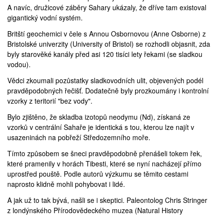
A navíc, družicové záběry Sahary ukázaly, že dříve tam existoval
gigantický vodní systém.
Britští geochemici v čele s Annou Osbornovou (
Anne Osborne
) z
Bristolské univerzity (
University of Bristol
) se rozhodli objasnit, zda
byly starověké kanály před asi 120 tisíci lety řekami (se sladkou
vodou).
Vědci zkoumali pozůstatky sladkovodních ulit, objevených podél
pravděpodobných řečišť. Dodatečně byly prozkoumány i kontrolní
vzorky z teritorií "bez vody".
Bylo zjištěno, že skladba izotopů neodymu (Nd), získaná ze
vzorků v centrální Sahaře je identická s tou, kterou lze najít v
usazeninách na pobřeží Středozemního moře.
Tímto způsobem se šneci pravděpodobně přenášeli tokem řek,
které pramenily v horách Tibesti, které se nyní nacházejí přímo
uprostřed pouště. Podle autorů výzkumu se těmito cestami
naprosto klidně mohli pohybovat i lidé.
A jak už to tak bývá, našli se i skeptici. Paleontolog
Chris Stringer
z londýnského Přírodovědeckého muzea (
Natural History