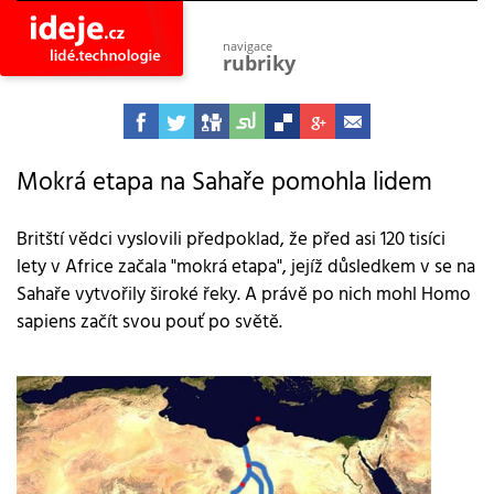
navigace
rubriky
astro
vesmír
ideje
projekty
Mokrá etapa na Sahaře pomohla lidem
lidé
společnost
Britští vědci vyslovili předpoklad, že před asi 120 tisíci
lety v Africe začala "mokrá etapa", jejíž důsledkem v se na
objevy
vynálezy
Sahaře vytvořily široké řeky. A právě po nich mohl Homo
sapiens začít svou pouť po světě.
planeta
přiroda
pokrok
technologie
tajemství
firmy
zdraví