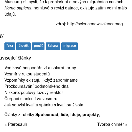
Museum
) si myslí, že k prohlášení o nových migračních cestách
Homo sapiens
, nemluvě o revizi datace, existuje zatím velmi málo
údajů.
zdroj:
http://sciencenow.sciencemag....
gy
řeka
člověk
poušť
Sahara
migrace
visející články
Vodíkové hospodářství
a solární farmy
Vesmír
v rukou studentů
Vzpomínky existují, i když
zapomínáme
Prozkoumávání
podmořského dna
Nízkorozpočtový
fúzový reaktor
Čerpací stanice
i ve vesmíru
Jak souvisí kvalita spánku s
kvalitou života
Články z rubriky
Společnost, lidé
,
Ideje, projekty
,
« Pterosauři
Tvorba chimér »