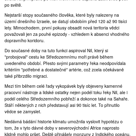
po světě.
Nejstarší stopy současného člověka, které byly nalezeny na
území dnešního Izraele, se datují obdobím před 120 až 90 tisíci
lety. Mimochodem, první pokusy obsadit nová teritoria vědci
považovali jen za pouhé epizody - vzhledem k absenci vhodného
dopravního koridoru.
Do současné doby na tuto funkci aspiroval
Nil
, který si
"probojoval" cestu ke Středozemnímu moři právě během
uvedeného období. Přesto svými parametry řeka neodpovídala
kritériím "potřebné a dostatečné" artérie, což zcela očekávaně
také přibrzdilo migraci.
Mezi tím během celé řady vykopávek byly objeveny kamenné
pracovní nástroje a lidské ostatky nejen podél toku řeky Nil, ale i
podél celého Středozemního pobřeží a dokonce také na Sahaře.
Stáří některých z nich představují asi 90 tisíc let. To přinutilo
vědce se zamyslet.
Nedávná bádání historie klimatu umožnila vyslovit hypotézu o
tom, že v tyto dávné doby v severovýchodní Africe naprosto
klidně mohlo pršet. Deště přinášely monzuny z Indického oceánu.