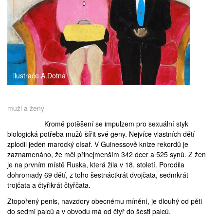
medicína
ilustrace A.Dotna
muži a ženy
Kromě potěšení se impulzem pro sexuální styk
biologická potřeba mužů
šířit své geny
. Nejvíce vlastních dětí
zplodil jeden marocký císař. V Guinessově knize rekordů je
zaznamenáno, že měl přinejmenším 342 dcer a 525 synů. Z žen
je na prvním místě Ruska, která žila v 18. století. Porodila
dohromady 69 dětí, z toho šestnáctkrát dvojčata, sedmkrát
trojčata a čtyřikrát čtyřčata.
Ztopořený penis, navzdory obecnému mínění, je
dlouhý od pěti
do sedmi palců
a v obvodu má od čtyř do šesti palců.