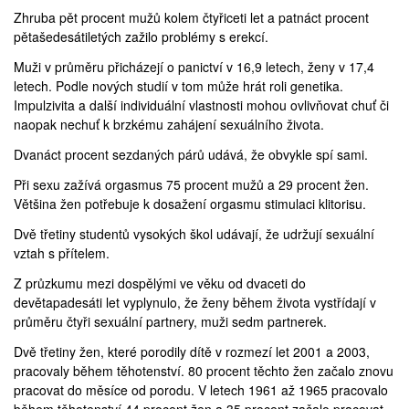
Zhruba pět procent mužů kolem čtyřiceti let a patnáct procent
pětašedesátiletých zažilo
problémy s erekcí
.
Muži v průměru
přicházejí o panictví
v 16,9 letech, ženy v 17,4
letech. Podle nových studií v tom může hrát roli genetika.
Impulzivita a další individuální vlastnosti mohou ovlivňovat chuť či
naopak nechuť k brzkému zahájení sexuálního života.
Dvanáct procent sezdaných párů udává, že obvykle spí sami.
Při sexu
zažívá orgasmus
75 procent mužů a 29 procent žen.
Většina žen potřebuje k dosažení orgasmu stimulaci klitorisu.
Dvě třetiny studentů vysokých škol
udávají
, že udržují sexuální
vztah s přítelem.
Z průzkumu mezi dospělými ve věku od dvaceti do
devětapadesáti let
vyplynulo
, že ženy během života vystřídají v
průměru čtyři sexuální partnery, muži sedm partnerek.
Dvě třetiny žen, které porodily dítě v rozmezí let 2001 a 2003,
pracovaly během těhotenství
. 80 procent těchto žen začalo znovu
pracovat do měsíce od porodu. V letech 1961 až 1965 pracovalo