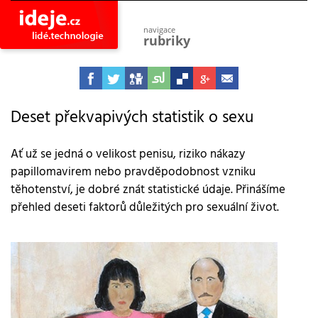
navigace
rubriky
astro
vesmír
ideje
projekty
Deset překvapivých statistik o sexu
lidé
společnost
Ať už se jedná o velikost penisu, riziko nákazy
papillomavirem nebo pravděpodobnost vzniku
objevy
vynálezy
těhotenství, je dobré znát statistické údaje. Přinášíme
přehled deseti faktorů důležitých pro sexuální život.
planeta
přiroda
pokrok
technologie
tajemství
firmy
zdraví