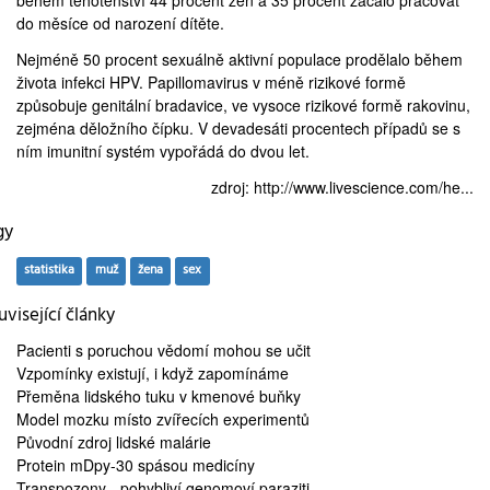
během těhotenství 44 procent žen a 35 procent začalo pracovat
do měsíce od narození dítěte.
Nejméně 50 procent sexuálně aktivní populace
prodělalo během
života infekci HPV
. Papillomavirus v méně rizikové formě
způsobuje genitální bradavice, ve vysoce rizikové formě rakovinu,
zejména děložního čípku. V devadesáti procentech případů se s
ním imunitní systém vypořádá do dvou let.
zdroj:
http://www.livescience.com/he...
gy
statistika
muž
žena
sex
visející články
Pacienti s poruchou vědomí
mohou se učit
Vzpomínky existují, i když
zapomínáme
Přeměna lidského tuku v
kmenové buňky
Model mozku
místo zvířecích experimentů
Původní zdroj
lidské malárie
Protein mDpy-30
spásou medicíny
Transpozony
- pohybliví genomoví paraziti