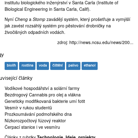
institutu biologického inženýrství v Santa Carla (
Institute of
Biological Engineering in Santa Carla
, Calif).
Nyní
Cheng
a
Stomp
zavádějí systém, který prošetřuje a vymýšlí
jak zavést rozsáhlý systém pro pěstování drobničky na
živočišných odpadních vodách.
zdroj:
http://news.ncsu.edu/news/200...
gy
biolíh
rostlina
voda
čištění
palivo
ethanol
visející články
Vodíkové hospodářství
a solární farmy
Bezdrogový Cannabis
pro olej a vlákna
Geneticky modifikovaná
bakterie umí fotit
Vesmír
v rukou studentů
Prozkoumávání
podmořského dna
Nízkorozpočtový
fúzový reaktor
Čerpací stanice
i ve vesmíru
Články z rubriky
Technologie
,
Ideje, projekty
,