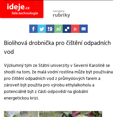
navigace
rubriky
astro
vesmír
ideje
projekty
Biolihová drobnička pro čištění odpadních
vod
lidé
společnost
objevy
Výzkumný tým ze Státní univerzity v Severní Karolíně se
vynálezy
shodli na tom, že malá vodní rostlina může být používána
planeta
pro čištění odpadních vod z průmyslových farem a
přiroda
zároveň být použita pro výrobu ethylalkoholu a
pokrok
potenciálně být z části odpovědí na globální
technologie
energetickou krizi.
tajemství
firmy
zdraví