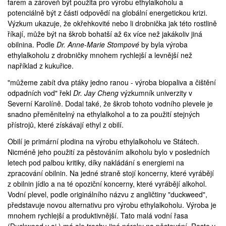
farem a zároveň být použita pro výrobu ethylalkoholu a
potenciálně být z části odpovědí na globální energetickou krizi.
Výzkum
ukazuje
, že
okřehkovité
nebo li
drobnička
jak této rostlině
říkají, může být na škrob bohatší až 6x více než jakákoliv jiná
obilnina. Podle
Dr. Anne-Marie Stompové
by byla výroba
ethylalkoholu
z drobničky mnohem rychlejší a levnější než
například z kukuřice.
"můžeme zabít dva ptáky jedno ranou - výroba biopaliva a čištění
odpadních vod" řekl
Dr. Jay Cheng
výzkumník univerzity v
Severní Karolíně. Dodal také, že škrob tohoto vodního plevele je
snadno přeměnitelný na ethylalkohol a to za použití stejných
přístrojů, které získávají ethyl z obilí.
Obilí je primární plodina na výrobu ethylalkoholu ve Státech.
Nicméně jeho použití za pěstováním alkoholu bylo v posledních
letech pod palbou kritiky, díky nakládání s energiemi na
zpracování obilnin. Na jedné straně stojí koncerny, které vyrábějí
z obilnin jídlo a na té opoziční koncerny, které vyrábějí alkohol.
Vodní plevel, podle originálního názvu z angličtiny "duckweed",
představuje novou alternativu pro výrobu ethylalkoholu. Výroba je
mnohem rychlejší a produktivnější. Tato malá vodní řasa