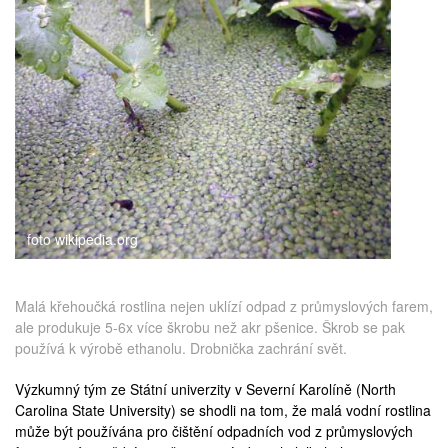
medicína
foto wikipedia.org
Malá křehoučká rostlina nejen uklízí odpad z průmyslových farem,
ale produkuje 5-6x více škrobu než akr pšenice. Škrob se pak
používá k výrobě ethanolu. Drobnička zachrání svět.
Výzkumný tým ze Státní univerzity v Severní Karolíně (
North
Carolina State University
) se shodli na tom, že malá vodní rostlina
může být používána pro čištění odpadních vod z průmyslových