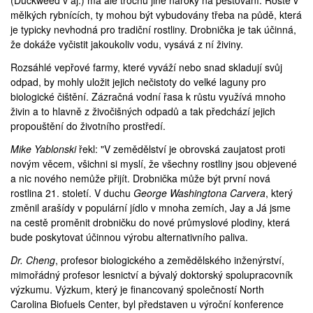
(
Duckweed
v aj.) má ale trochu jiné nároky na pěstování. Roste v
mělkých rybnících, ty mohou být vybudovány třeba na půdě, která
je typicky nevhodná pro tradiční rostliny. Drobnička je tak účinná,
že dokáže vyčistit jakoukoliv vodu, vysává z ní živiny.
Rozsáhlé vepřové farmy, které vyváží nebo snad skladují svůj
odpad, by mohly uložit jejich nečistoty do velké laguny pro
biologické čištění. Zázračná vodní řasa k růstu využívá mnoho
živin a to hlavně z živočišných odpadů a tak předchází jejich
propouštění do životního prostředí.
Mike Yablonski
řekl: "V zemědělství je obrovská zaujatost proti
novým věcem, všichni si myslí, že všechny rostliny jsou objevené
a nic nového nemůže přijít. Drobnička může být první nová
rostlina 21. století. V duchu
George Washingtona Carvera
, který
změnil arašídy v populární jídlo v mnoha zemích, Jay a Já jsme
na cestě proměnit drobničku do nové průmyslové plodiny, která
bude poskytovat účinnou výrobu alternativního paliva.
Dr. Cheng
, profesor biologického a zemědělského inženýrství,
mimořádný profesor lesnictví a bývalý doktorský spolupracovník
výzkumu. Výzkum, který je financovaný společností
North
Carolina Biofuels Center
, byl představen u výroční konference