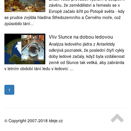
medicína
závěru, že zemědělství a řemeslo se v
Evropě začalo šířit po Potopě světa - kdy
se prudce zvýšila hladina Středozemního a Černého moře, což
způsobilo tání...
Vliv Slunce na dobou ledovou
Analýza ledového jádra z Antarktidy
odkrývá poznatek, že poslední čtyři cykly
doby ledové začaly, když byla vzdálenost
země od Slunce tak veliká, aby zabránila
v letním období tání ledu v ledovci. ...
1
© Copyright 2007-2018 ideje.cz