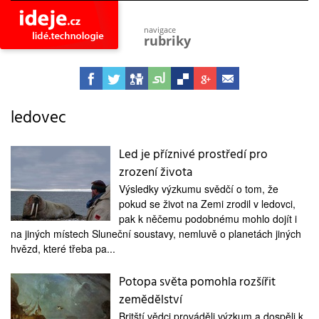
navigace
rubriky
astro
vesmír
ideje
projekty
ledovec
lidé
společnost
Led je příznivé prostředí pro
zrození života
objevy
vynálezy
Výsledky výzkumu svědčí o tom, že
pokud se život na Zemi zrodil v ledovci,
planeta
přiroda
pak k něčemu podobnému mohlo dojít i
na jiných místech Sluneční soustavy, nemluvě o planetách jiných
pokrok
hvězd, které třeba pa...
technologie
Potopa světa pomohla rozšířit
tajemství
firmy
zemědělství
zdraví
Britští vědci prováděli výzkum a dospěli k