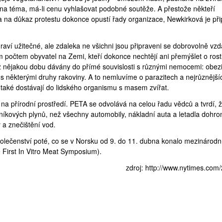
 na téma, má-li cenu vyhlašovat podobné soutěže. A přestože někteří
 a na důkaz protestu dokonce opustí řady organizace, Newkirková je př
aví užitečné, ale zdaleka ne všichni jsou připraveni se dobrovolně vzd
m počtem obyvatel na Zemi, kteří dokonce nechtějí ani přemýšlet o rost
už nějakou dobu dávány do přímé souvislosti s různými nemocemi: obezi
s některými druhy rakoviny. A to nemluvíme o parazitech a nejrůznější
s také dostávají do lidského organismu s masem zvířat.
v na přírodní prostředí. PETA se odvolává na celou řadu vědců a tvrdí, 
leníkových plynů, než všechny automobily, nákladní auta a letadla dohr
a znečištění vod.
lečenství poté, co se v Norsku od 9. do 11. dubna konalo mezinárodn
 First In Vitro Meat Symposium
).
zdroj:
http://www.nytimes.com/