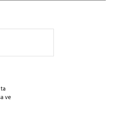
 ta
sa ve