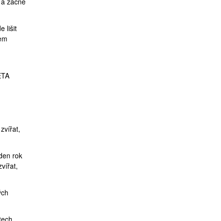
a začne
 lišit
sem
ETA
zvířat,
den rok
vířat,
ých
tech.