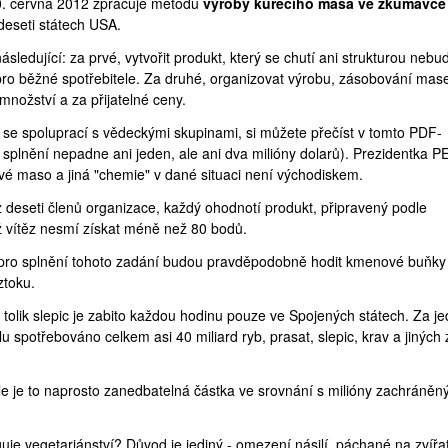
30. června 2012 zpracuje metodu
výroby kuřecího masa ve zkumavce
 deseti státech USA.
sledující: za prvé, vytvořit produkt, který se chutí ani strukturou nebude
 pro běžné spotřebitele. Za druhé, organizovat výrobu, zásobování ma
nožství a za přijatelné ceny.
 se spoluprací s vědeckými skupinami, si můžete přečíst v
tomto
PDF-
 splnění nepadne ani jeden, ale ani dva milióny dolarů). Prezidentka P
ové maso a jiná "chemie" v dané situaci není východiskem.
z deseti členů organizace, každý ohodnotí produkt, připravený podle
ž vítěz nesmí získat méně než 80 bodů.
pro splnění tohoto zadání budou pravděpodobně hodit kmenové buňky 
ztoku.
tolik slepic je zabito každou hodinu pouze ve Spojených státech. Za je
spotřebováno celkem asi 40 miliard ryb, prasat, slepic, krav a jiných z
 Ale je to naprosto zanedbatelná částka ve srovnání s milióny zachráněn
je vegetariánství? Důvod je jediný - omezení násilí, páchané na zvířa