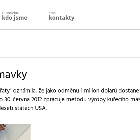
O projektu
email
kdo jsme
kontakty
umavky
ířaty" oznámila, že jako odměnu 1 milion dolarů dostane
do 30. června 2012 zpracuje metodu výroby kuřecího ma
eseti státech USA.