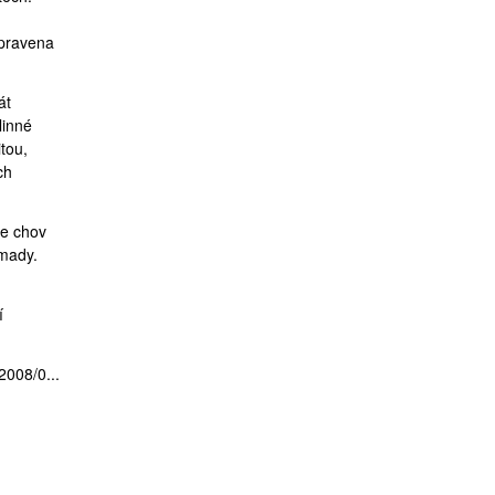
ipravena
át
linné
tou,
ch
že chov
omady.
í
2008/0...