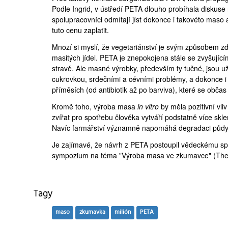
Podle Ingrid, v ústředí PETA dlouho probíhala diskuse
spolupracovníci odmítají jíst dokonce i takovéto maso
tuto cenu zaplatit.
Mnozí si myslí, že vegetariánství je svým způsobem zdr
masitých jídel. PETA je znepokojena stále se zvyšující
stravě. Ale masné výrobky, především ty tučné, jsou 
cukrovkou, srdečními a cévními problémy, a dokonce i 
příměsích (od antibiotik až po barviva), které se obča
Kromě toho, výroba masa
in vitro
by měla pozitivní vli
zvířat pro spotřebu člověka vytváří podstatně více sk
Navíc farmářství významně napomáhá degradaci půdy 
Je zajímavé, že návrh z PETA postoupil vědeckému spo
sympozium na téma "Výroba masa ve zkumavce" (
The
Tagy
maso
zkumavka
milión
PETA