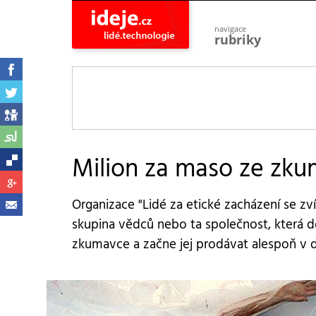
navigace
rubriky
astro
vesmír
ideje
projekty
lidé
společnost
Milion za maso ze zk
objevy
vynálezy
Organizace "Lidé za etické zacházení se zv
planeta
přiroda
skupina vědců nebo ta společnost, která 
zkumavce a začne jej prodávat alespoň v d
pokrok
technologie
tajemství
firmy
zdraví