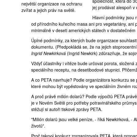
společnost, která do 
největší organizace na ochranu
jej prodávat alespoň v
zvířat a jejich práv na světě.
Hlavní podmínky jsou ná
od přírodního kuřecího masa ani pro vegetariány, ani
minimálně v deseti amerických státech v dostatečném m
Úplné podmínky, za kterých bude organizace souhlasit
dokumentu. (Předpokládá se, že na jejich stoprocentní
Ingrid Newkirková
(
Ingrid Newkirk
) zdůrazňuje, že soj
Vždyť účastníky i vítěze bude určovat porota, složená 
speciálního receptu
, na desetibodové stupnici. Přičem
A co PETA navrhuje? Podle organizátora konkurzu se 
které mohou být vypěstovány ve speciálním živném ro
A proč právě milión dolarů? Podle výpočtů PETA právě 
je v Novém Světě pro potřeby potravinářského průmyslu 
stěžují si autoři
tiskové zprávy
PETA.
"Milión dolarů jsou velké peníze, - říká Newkirková, -
životů".
Proč takový konkurz zorganizovala PETA, která propagu