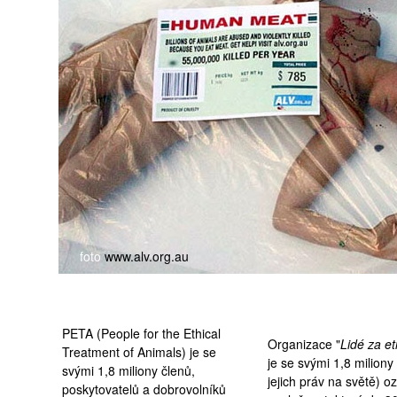
medicína
foto
www.alv.org.au
PETA (People for the Ethical
Organizace "
Lidé za et
Treatment of Animals) je se
je se svými 1,8 miliony
svými 1,8 miliony členů,
jejich práv na světě) 
poskytovatelů a dobrovolníků