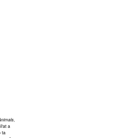
Animals
,
ířat a
 ta