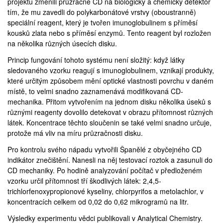
projektu změnili průzračné CD na biologický a chemický detektor
tím, že mu zavedli do polykarbonátové vrstvy (oboustranně)
speciální reagent, který je tvořen imunoglobulinem s příměsí
kousků zlata nebo s příměsí enzymů. Tento reagent byl rozložen
na několika různých úsecích disku.
Princip fungování tohoto systému není složitý: když látky
sledovaného vzorku reagují s imunoglobulinem, vznikají produkty,
které určitým způsobem mění optické vlastnosti povrchu v daném
místě, to velmi snadno zaznamenává modifikovaná CD-
mechanika. Přitom vytvořením na jednom disku několika úseků s
různými reagenty dovolilo detekovat v obrazu přítomnost různých
látek. Koncentrace těchto sloučenin se také velmi snadno určuje,
protože má vliv na míru průzračnosti disku.
Pro kontrolu svého nápadu vytvořili Španělé z obyčejného CD
indikátor znečištění. Nanesli na něj testovací roztok a zasunuli do
CD mechaniky. Po hodině analyzování počítač v předloženém
vzorku určil přítomnost tří škodlivých látek: 2,4,5-
trichlorfenoxypropionové kyseliny, chlorpyrifos a metolachlor, v
koncentracích celkem od 0,02 do 0,62 mikrogramů na litr.
Výsledky experimentu vědci
publikovali
v Analytical Chemistry.