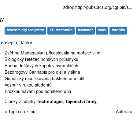
zdroj:
http://pubs.acs.org/cgi-bin/s...
gy
biochemický analyzátor
CD-mechanika
laboratoř
nano
fotonika
visející články
Zvěř na Madagaskar
přicestovala na mořské vlně
Biologický řetězec
horských průsmyků
Hudba dešťových kapek
v pyramidách
Bezdrogový Cannabis
pro olej a vlákna
Geneticky modifikovaná
bakterie umí fotit
Vesmír
v rukou studentů
Prozkoumávání
podmořského dna
Články z rubriky
Technologie
,
Tajemství firmy
,
« Teplo na zimu
Aptera »