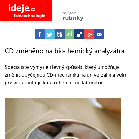
navigace
rubriky
astro
vesmír
ideje
projekty
CD změněno na biochemický analyzátor
lidé
společnost
Specialiste vymysleli levný způsob, který umožňuje
změnit obyčejnou CD-mechaniku na univerzální a velmi
objevy
vynálezy
přesnou biologickou a chemickou laboratoř
planeta
přiroda
pokrok
technologie
tajemství
firmy
zdraví