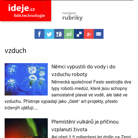
navigace
rubriky
astro
vesmír
ideje
projekty
vzduch
lidé
společnost
Němci vypustili do vody i do
vzduchu roboty
objevy
vynálezy
Německá společnost Festo sestrojila dva
typy robotů-medúz, které jsou schopny
planeta
přiroda
samostatně plavat ve vodě, ale také ve
vzduchu. Přístroje vypadají jako „čisté“ art-projekty, přesto
pokrok
inženýři ujišťují,...
technologie
Přemístění vulkánů je příčinou
tajemství
firmy
vzplanutí života
zdraví
Asi před 2,5 miliardami let došlo na Zemi