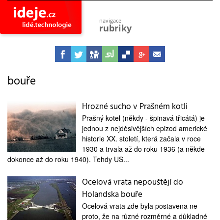
navigace
rubriky
astro
vesmír
ideje
projekty
bouře
lidé
společnost
Hrozné sucho v Prašném kotli
Prašný kotel (někdy - špinavá třicátá) je
objevy
vynálezy
jednou z nejděsivějších epizod americké
historie XX. století, která začala v roce
planeta
1930 a trvala až do roku 1936 (a někde
přiroda
dokonce až do roku 1940). Tehdy US...
pokrok
technologie
Ocelová vrata nepouštějí do
Holandska bouře
tajemství
firmy
Ocelová vrata zde byla postavena ne
proto, že na různé rozměrné a důkladné
zdraví