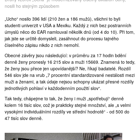
nosili ho stejným způsobem
„Ucho“ nosilo 396 lidí (210 žen a 186 mužů), všichni to byli
studenti univerzit v USA a Mexiku. Každý z nich bez postranních
úmyslů něco do EAR namlouval několik dnů (od 4 do 10). Při tom,
jak jste se určitě domysleli, zasáhnout do procesu tajného
číselného zápisu nikdo z nich nemohl.
Obecné závěry jsou následující: v průměru za 17 hodin bdění
denně ženy pronesly 16 215 slov a muži 15669. Znamená to tedy,
že ženy jsou přece jen upovídanější? Ne, říkají badatelé. Rozdíl
546 slov jde na vrub „7 procentní standardizované nestálosti mezi
muži a ženami, a tak údaje nejsou schopny ukázat přesné rozdíly
jednotlivých pohlaví v každodenním použití slov“.
Tak tedy, chápejme to tak, že ženy i muži „spotřebují“ denně
kolem 16 tisíc slov, což je prakticky stejné množství, ale „s velmi
vysokými individuálními rozdíly ve střední hodnotě“ - od 500 do
47 tisíc slov denně.