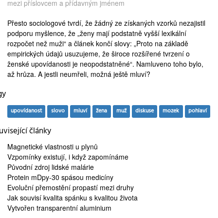
mezi příslovcem a přídavným jménem
Přesto sociologové tvrdí, že žádný ze získaných vzorků nezajistil
podporu myšlence, že „ženy mají podstatně vyšší lexikální
rozpočet než muži“ a článek končí slovy: „Proto na základě
empirických údajů usuzujeme, že široce rozšířené tvrzení o
ženské upovídanosti je neopodstatněné“. Namluveno toho bylo,
až hrůza. A jestli neumřeli, možná ještě mluví?
gy
upovídanost
slovo
mluví
žena
muž
diskuse
mozek
pohlaví
visející články
Magnetické vlastnosti
u plynů
Vzpomínky existují, i když
zapomínáme
Původní zdroj
lidské malárie
Protein mDpy-30
spásou medicíny
Evoluční
přemostění propastí
mezi druhy
Jak souvisí kvalita spánku s
kvalitou života
Vytvořen
transparentní aluminium