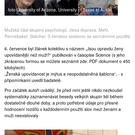
foto University of Arizona, University of Texas at Austin
Mužská část skupiny psychologů, zleva doprava: Mehl,
Pennebaker, Slatcher. S ženskou sestavou se seznámíme později
6. července byl článek kolektivu s názvem „Jsou opravdu ženy
upovídanější než muži?“
publikován
v časopise Science (s jeho
zkrácenou formou se můžete seznámit
zde
: PDF-dokument o 450
kilobytech).
„Ženská upovídanost je mýtus a neopodstatněná šablona“, - s
připomínkami uvedli badatelé.
Pro začátek autoři uvádějí, že před nimi ještě nikdo nezkoušel
systematicky zaznamenávat besedy velkých skupin lidí během
dostatečně dlouhé doby, a proto potřebné údaje pro přesné
hodnocení rozdílů v každodenním použití slov mezi ženami a
muži neexistovaly.