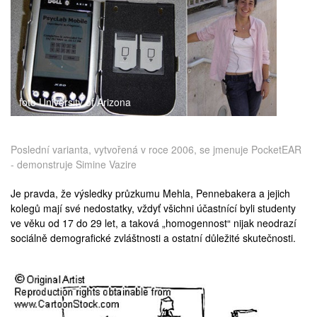
foto University of Arizona
Poslední varianta, vytvořená v roce 2006, se jmenuje PocketEAR
- demonstruje Simine Vazire
Je pravda, že výsledky průzkumu Mehla, Pennebakera a jejich
kolegů mají své nedostatky, vždyť všichni účastnící byli studenty
ve věku od 17 do 29 let, a taková „homogennost“ nijak neodrazí
sociálně demografické zvláštnosti a ostatní důležité skutečnosti.