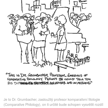
ilustrace
www.CartoonStock.com
Je to Dr. Grumbacher, zasloužilý profesor komparativní filologie
(Comparative Philology), on ti určitě bude schopen vysvětlit rozdíl