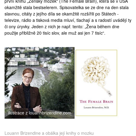
první knihu „Ženský mozek“ (The Female Brain), která se v USA
okamžitě stala bestselerem. Spisovatelka se ze dne na den stala
slavnou, citáty z jejího díla se okamžitě rozšířili po Státech -
televize, rádio a tisková media mluví, tlachají a s radostí uvádějí ty
či ony úryvky. Jeden z nich je např. tento: „Žena během dne
použije přibližně 20 tisíc slov, ale muž asi jen 7 tisíc“.
ilustrace z louannbrizendine.com
Louann Brizendine a obálka její knihy o mozku