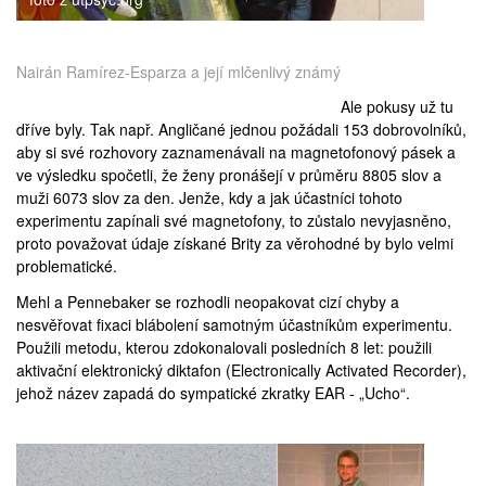
Nairán Ramírez-Esparza a její mlčenlivý známý
Ale pokusy už tu
dříve byly. Tak např. Angličané jednou požádali 153 dobrovolníků,
aby si své rozhovory zaznamenávali na magnetofonový pásek a
ve výsledku spočetli, že ženy pronášejí v průměru 8805 slov a
muži 6073 slov za den. Jenže, kdy a jak účastníci tohoto
experimentu zapínali své magnetofony, to zůstalo nevyjasněno,
proto považovat údaje získané Brity za věrohodné by bylo velmi
problematické.
Mehl a Pennebaker se rozhodli neopakovat cizí chyby a
nesvěřovat fixaci blábolení samotným účastníkům experimentu.
Použili metodu, kterou zdokonalovali posledních 8 let: použili
aktivační elektronický diktafon (
Electronically Activated Recorder
),
jehož název zapadá do sympatické zkratky EAR - „Ucho“.