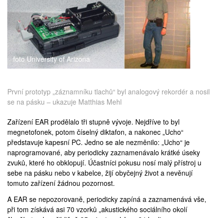
foto University of Arizona
První prototyp „záznamníku tlachů“ byl analogový rekordér a nosil
se na pásku – ukazuje Matthias Mehl
Zařízení EAR prodělalo tři stupně vývoje. Nejdříve to byl
megnetofonek, potom číselný diktafon, a nakonec „Ucho“
představuje kapesní PC. Jedno se ale nezměnilo: „Ucho“ je
naprogramované, aby periodicky zaznamenávalo krátké úseky
zvuků, které ho obklopují. Účastníci pokusu nosí malý přístroj u
sebe na pásku nebo v kabelce, žijí obyčejný život a nevěnují
tomuto zařízení žádnou pozornost.
A EAR se nepozorovaně, periodicky zapíná a zaznamenává vše,
při tom získává asi 70 vzorků „akustického sociálního okolí