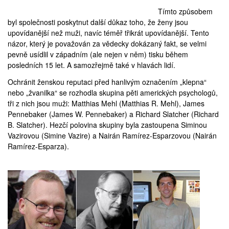
Tímto způsobem
byl společnosti poskytnut další důkaz toho, že ženy jsou
upovídanější než muži, navíc téměř třikrát upovídanější. Tento
názor, který je považován za vědecky dokázaný fakt, se velmi
pevně usídlil v západním (ale nejen v něm) tisku během
posledních 15 let. A samozřejmě také v hlavách lidí.
Ochránit ženskou reputaci před hanlivým označením „klepna“
nebo „žvanilka“ se rozhodla skupina pěti amerických psychologů,
tři z nich jsou muži: Matthias Mehl (
Matthias R. Mehl
), James
Pennebaker (
James W. Pennebaker
) a Richard Slatcher (
Richard
B. Slatcher
). Hezčí polovina skupiny byla zastoupena Siminou
Vazirovou (
Simine Vazire
) a Nairán Ramírez-Esparzovou (
Nairán
Ramírez-Esparza
).