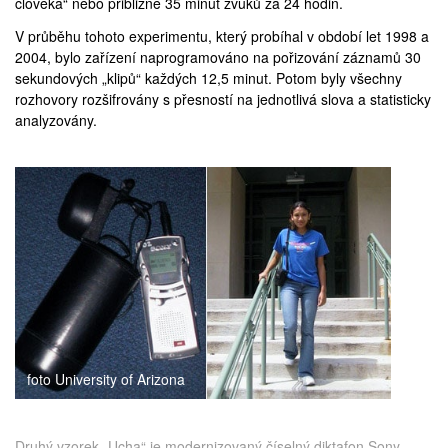
člověka“ nebo přibližně 35 minut zvuků za 24 hodin.
V průběhu tohoto experimentu, který probíhal v období let 1998 a
2004, bylo zařízení naprogramováno na pořizování záznamů 30
sekundových „klipů“ každých 12,5 minut. Potom byly všechny
rozhovory rozšifrovány s přesností na jednotlivá slova a statisticky
analyzovány.
foto University of Arizona
Druhý vzorek „Ucha“ je modernizovaný číselný diktafon Sony,