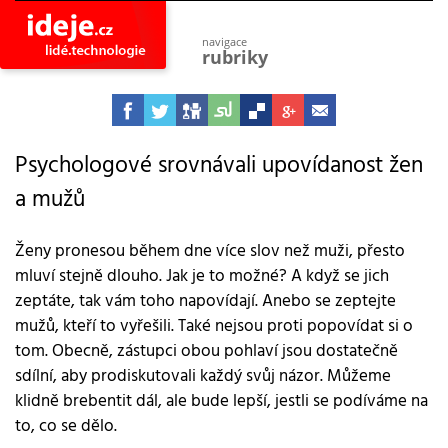
navigace
rubriky
astro
vesmír
ideje
projekty
Psychologové srovnávali upovídanost žen
a mužů
lidé
společnost
objevy
Ženy pronesou během dne více slov než muži, přesto
vynálezy
mluví stejně dlouho. Jak je to možné? A když se jich
planeta
zeptáte, tak vám toho napovídají. Anebo se zeptejte
přiroda
mužů, kteří to vyřešili. Také nejsou proti popovídat si o
pokrok
tom. Obecně, zástupci obou pohlaví jsou dostatečně
technologie
sdílní, aby prodiskutovali každý svůj názor. Můžeme
tajemství
klidně brebentit dál, ale bude lepší, jestli se podíváme na
firmy
to, co se dělo.
zdraví