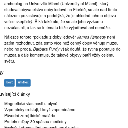
archeolog na Univerzitě Miami (
University of Miami
), který
studoval obyvatelstvo doby ledové na Floridě, se ale nad tímto
nálezem pozastavuje a podotýká, že je ohledně tohoto objevu
velice skeptický. Říká také ale, že se ale jeho výzkumu
nezúčastnil, a tak se k tématu blíže vyjadřovat ani nemůže.
Nálezce tohoto "pokladu z doby ledové"
James Kennedy
není
zatím rozhodnut, zda tento více než cenný objev věnuje muzeu
nebo ho prodá.
Barbara Purdy
však doufá, že rytina poputuje do
muzea a dále komentuje, že takové objevy patří vždy celému
světu.
gy
kost
umělec
visející články
Magnetické vlastnosti
u plynů
Vzpomínky existují, i když
zapomínáme
Původní zdroj
lidské malárie
Protein mDpy-30
spásou medicíny
Evoluční
přemostění propastí
mezi druhy