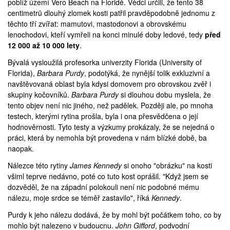
poblíž území
Vero Beach
na Floridě. Vědci určili, že tento 38
centimetrů dlouhý zlomek kosti patřil pravděpodobně jednomu z
těchto tří zvířat: mamutovi, mastodonovi a obrovskému
lenochodovi, kteří vymřeli na konci minulé doby ledové, tedy
před
12 000 až 10 000 lety
.
Bývalá vysloužilá profesorka univerzity Florida (
University of
Florida
),
Barbara Purdy
, podotýká, že nynější tolik exkluzivní a
navštěvovaná oblast byla kdysi domovem pro obrovskou zvěř i
skupiny kočovníků.
Barbara Purdy
si dlouhou dobu myslela, že
tento objev není nic jiného, než padělek. Později ale, po mnoha
testech, kterými rytina prošla, byla i ona přesvědčena o její
hodnověrnosti. Tyto testy a výzkumy prokázaly, že se nejedná o
práci, která by nemohla být provedena v nám blízké době, ba
naopak.
Nálezce této rytiny
James Kennedy
si onoho "obrázku" na kosti
všiml teprve nedávno, poté co tuto kost oprášil. "Když jsem se
dozvěděl, že na západní polokouli není nic podobné mému
nálezu, moje srdce se téměř zastavilo", říká
Kennedy
.
Purdy k jeho nálezu dodává, že by mohl být počátkem toho, co by
mohlo být nalezeno v budoucnu.
John Gifford
, podvodní