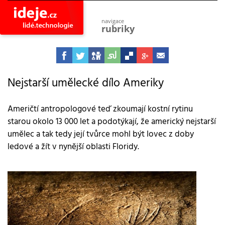
navigace
rubriky
astro
vesmír
ideje
projekty
Nejstarší umělecké dílo Ameriky
lidé
společnost
Američtí antropologové teď zkoumají kostní rytinu
starou okolo 13 000 let a podotýkají, že americký nejstarší
objevy
vynálezy
umělec a tak tedy její tvůrce mohl být lovec z doby
ledové a žít v nynější oblasti Floridy.
planeta
přiroda
pokrok
technologie
tajemství
firmy
zdraví