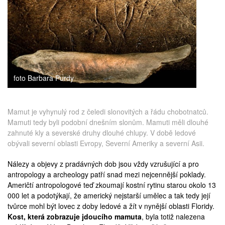
medicína
foto Barbara Purdy
Mamut je vyhynulý rod z čeledi slonovitých a řádu chobotnatců.
Mamuti tedy byli podobní dnešním slonům. Mamuti měli dlouhé
zahnuté kly a severské druhy dlouhé chlupy. V době ledové
obývali severní oblasti Evropy, Severní Ameriky a severní Asii.
Nálezy a objevy z pradávných dob jsou vždy vzrušující a pro
antropology a archeology patří snad mezi nejcennější poklady.
Američtí antropologové teď zkoumají kostní rytinu starou okolo 13
000 let a podotýkají, že americký nejstarší umělec a tak tedy její
tvůrce mohl být lovec z doby ledové a žít v nynější oblasti Floridy.
Kost, která zobrazuje jdoucího mamuta
, byla totiž nalezena