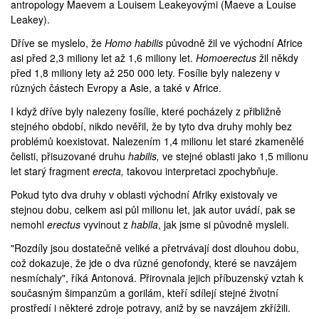
antropology Maevem a Louisem Leakeyovými (Maeve a Louise
Leakey).
Dříve se myslelo, že
Homo habilis
původně žil ve východní Africe
asi před 2,3 miliony let až 1,6 miliony let.
Homo
erectus
žil někdy
před 1,8 miliony lety až 250 000 lety. Fosílie byly nalezeny v
různých částech Evropy a Asie, a také v Africe.
I když dříve byly nalezeny fosílie, které pocházely z přibližně
stejného období, nikdo nevěřil, že by tyto dva druhy mohly bez
problémů koexistovat. Nalezením 1,4 milionu let staré zkamenělé
čelisti, přisuzované druhu
habilis,
ve stejné oblasti jako 1,5 milionu
let starý fragment
erecta,
takovou interpretaci zpochybňuje.
Pokud tyto dva druhy v oblasti východní Afriky existovaly ve
stejnou dobu, celkem asi půl milionu let, jak autor uvádí, pak se
nemohl
erectus
vyvinout z
habila
, jak jsme si původně mysleli.
"Rozdíly jsou dostatečně veliké a přetrvávají dost dlouhou dobu,
což dokazuje, že jde o dva různé genofondy, které se navzájem
nesmíchaly", říká Antonová. Přirovnala jejich příbuzenský vztah k
současným šimpanzům a gorilám, kteří sdílejí stejné životní
prostředí i některé zdroje potravy, aniž by se navzájem zkřížili.