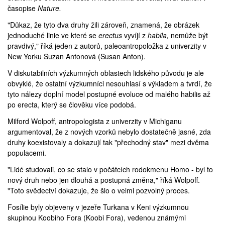
časopise
Nature.
"Důkaz, že tyto dva druhy žili zároveň, znamená, že obrázek
jednoduché linie ve které se
erectus
vyvíjí z
habila,
nemůže být
pravdivý," říká jeden z autorů, paleoantropoložka z
univerzity v
New Yorku
Suzan Antonová (Susan Anton).
V diskutabilních výzkumných oblastech lidského původu je ale
obvyklé, že ostatní výzkumníci nesouhlasí s výkladem a tvrdí, že
tyto nálezy doplní model postupné evoluce od malého habilis až
po erecta, který se člověku více podobá.
Milford Wolpoff, antropologista z
univerzity v Michiganu
argumentoval, že z nových vzorků nebylo dostatečně jasné, zda
druhy koexistovaly a dokazují tak "přechodný stav" mezi dvěma
populacemi.
"Lidé studovali, co se stalo v počátcích rodokmenu Homo - byl to
nový druh nebo jen dlouhá a postupná změna," říká Wolpoff.
"Toto svědectví dokazuje, že šlo o velmi pozvolný proces.
Fosílie byly objeveny v jezeře
Turkana
v Keni výzkumnou
skupinou Koobiho Fora (Koobi Fora), vedenou známými