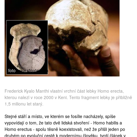
medicína
foto
www.sfgate.com
Frederick Kyalo Manthi vlastní vrchní část lebky Homo erecta,
kterou nalezl v roce 2000 v Keni. Tento fragment lebky je přibližně
1,5 milionu let starý.
Stejné stáří a místo, ve kterém se fosílie nacházely, spíše
vypovídají o tom, že tato dvě lidská stvoření -
Homo habilis
a
Homo erectus
- spolu těsně koexistovali, než že přišli jeden po
druhém po evoluční cestě k modernímu člověku, tvrdí článek v