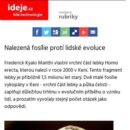
navigace
rubriky
astro
vesmír
ideje
projekty
Nalezená fosílie protí lidské evoluce
lidé
společnost
Frederick Kyalo Manthi vlastní vrchní část lebky Homo
erecta, kterou nalezl v roce 2000 v Keni. Tento fragment
objevy
vynálezy
lebky je přibližně 1,5 milionu let starý. Dvě malé fosílie
vykopány v Keni - vrchní část lebky a půlka čelisti -
planeta
přiroda
zaplňují důležitou trhlinu v evolučním příběhu o vzniku
lidí, a prozatím vyvolaly stejný počet otázek jako
pokrok
technologie
odpovědí.
tajemství
firmy
zdraví