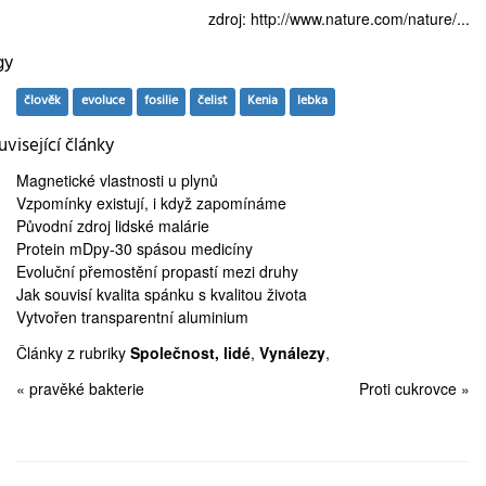
zdroj:
http://www.nature.com/nature/...
gy
člověk
evoluce
fosilie
čelist
Kenia
lebka
visející články
Magnetické vlastnosti
u plynů
Vzpomínky existují, i když
zapomínáme
Původní zdroj
lidské malárie
Protein mDpy-30
spásou medicíny
Evoluční
přemostění propastí
mezi druhy
Jak souvisí kvalita spánku s
kvalitou života
Vytvořen
transparentní aluminium
Články z rubriky
Společnost, lidé
,
Vynálezy
,
« pravěké bakterie
Proti cukrovce »