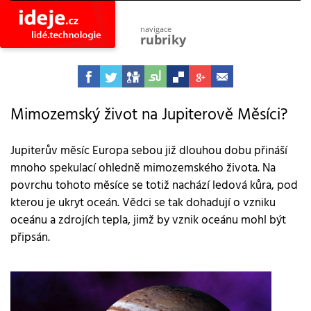
navigace
rubriky
astro
vesmír
ideje
projekty
Mimozemský život na Jupiterově Měsíci?
lidé
společnost
Jupiterův měsíc Europa sebou již dlouhou dobu přináší
mnoho spekulací ohledně mimozemského života. Na
objevy
vynálezy
povrchu tohoto měsíce se totiž nachází ledová kůra, pod
kterou je ukryt oceán. Vědci se tak dohadují o vzniku
planeta
přiroda
oceánu a zdrojích tepla, jimž by vznik oceánu mohl být
připsán.
pokrok
technologie
tajemství
firmy
zdraví