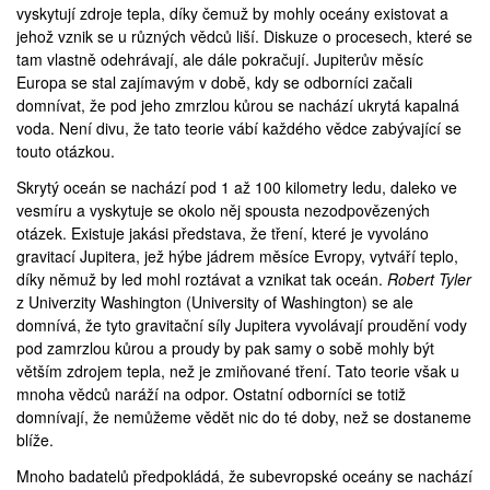
vyskytují zdroje tepla, díky čemuž by mohly oceány existovat a
jehož vznik se u různých vědců liší. Diskuze o procesech, které se
tam vlastně odehrávají, ale dále pokračují. Jupiterův měsíc
Europa se stal zajímavým v době, kdy se odborníci začali
domnívat, že pod jeho zmrzlou kůrou se nachází ukrytá kapalná
voda. Není divu, že tato teorie vábí každého vědce zabývající se
touto otázkou.
Skrytý oceán
se nachází pod 1 až 100 kilometry ledu, daleko ve
vesmíru a vyskytuje se okolo něj spousta nezodpovězených
otázek. Existuje jakási představa, že tření, které je vyvoláno
gravitací Jupitera, jež hýbe jádrem měsíce Evropy, vytváří teplo,
díky němuž by led mohl roztávat a vznikat tak oceán.
Robert Tyler
z Univerzity Washington (
University of Washington
) se ale
domnívá, že tyto gravitační síly Jupitera vyvolávají proudění vody
pod zamrzlou kůrou a proudy by pak samy o sobě mohly být
větším zdrojem tepla, než je zmiňované tření. Tato teorie však u
mnoha vědců naráží na odpor. Ostatní odborníci se totiž
domnívají, že nemůžeme vědět nic do té doby, než se dostaneme
blíže.
Mnoho badatelů předpokládá, že subevropské oceány se nachází