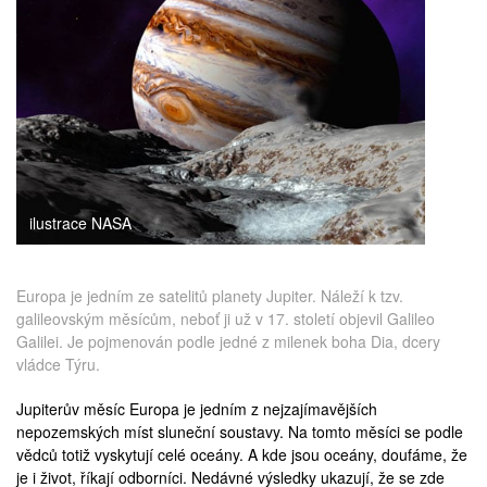
medicína
ilustrace NASA
Europa je jedním ze satelitů planety Jupiter. Náleží k tzv.
galileovským měsícům, neboť ji už v 17. století objevil Galileo
Galilei. Je pojmenován podle jedné z milenek boha Dia, dcery
vládce Týru.
Jupiterův měsíc
Europa
je jedním z nejzajímavějších
nepozemských míst sluneční soustavy. Na tomto měsíci se podle
vědců totiž
vyskytují
celé oceány. A kde jsou oceány, doufáme, že
je i život, říkají odborníci. Nedávné výsledky
ukazují
, že se zde