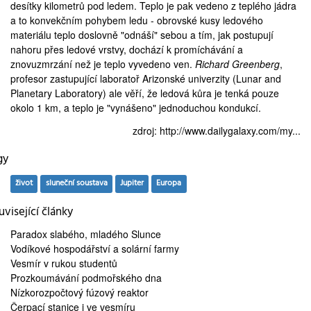
desítky kilometrů pod ledem. Teplo je pak vedeno z teplého jádra
a to
konvekčním pohybem ledu
- obrovské kusy ledového
materiálu teplo doslovně "odnáší" sebou a tím, jak postupují
nahoru přes ledové vrstvy, dochází k promíchávání a
znovuzmrzání než je teplo vyvedeno ven.
Richard Greenberg
,
profesor zastupující laboratoř Arizonské univerzity (
Lunar and
Planetary Laboratory
) ale věří, že ledová kůra je tenká pouze
okolo 1 km, a teplo je "vynášeno" jednoduchou kondukcí.
zdroj:
http://www.dailygalaxy.com/my...
gy
život
sluneční soustava
Jupiter
Europa
visející články
Paradox slabého,
mladého Slunce
Vodíkové hospodářství
a solární farmy
Vesmír
v rukou studentů
Prozkoumávání
podmořského dna
Nízkorozpočtový
fúzový reaktor
Čerpací stanice
i ve vesmíru