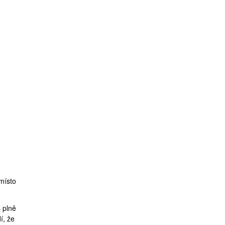
 místo
 plně
í, že