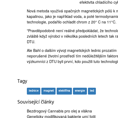
efektivita chladícího cy
Nová metoda využívá opačných magnetických pólů k na
kapalinou, jako je například voda, a poté termodynam
technologie, podařilo ochladit chrom z 20° C na 11°C.
"Pravděpodobně není reálné předpokládat, že technol
zvláště když výrobci v několika posledních letech tak rap
DTU.
Ale Bahl o dalším vývoji magnetických lednic prozatím
neporušené životní prostředí tím nedůležitějším fakto
výzkumníci z DTU byli první, kdo použili tuto
technologi
Tagy
lednice
magnet
elektřina
energie
led
Související články
Bezdrogový Cannabis
pro olej a vlákna
Geneticky modifikovaná
bakterie umí fotit