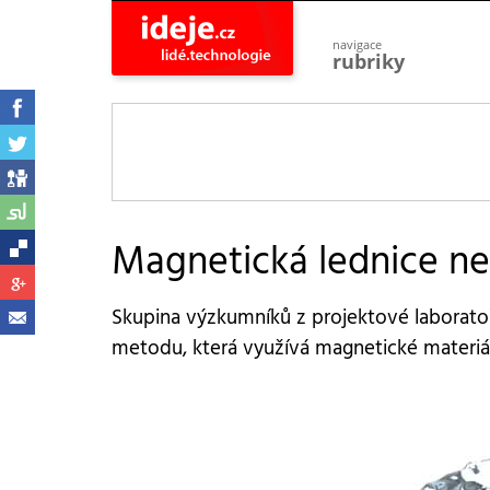
navigace
rubriky
astro
vesmír
ideje
projekty
lidé
společnost
Magnetická lednice ne
objevy
vynálezy
Skupina výzkumníků z projektové laboratoře
planeta
přiroda
metodu, která využívá magnetické materiál
pokrok
technologie
tajemství
firmy
zdraví