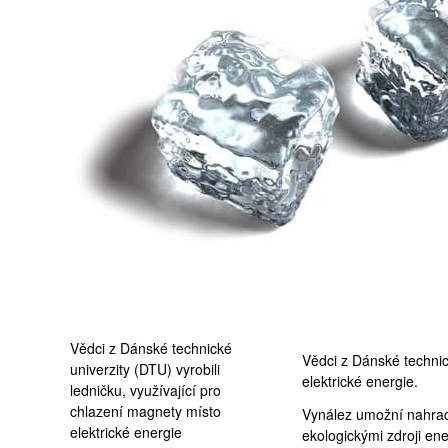
medicína
foto acsyouth.org
Vědci z Dánské technické
Vědci z Dánské technic
univerzity (DTU) vyrobili
elektrické energie.
ledničku, využívající pro
chlazení magnety místo
Vynález umožní nahradi
elektrické energie
ekologickými zdroji ene