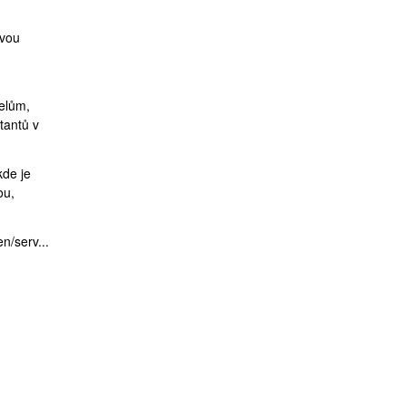
avou
elům,
ktantů v
kde je
ou,
n/serv...