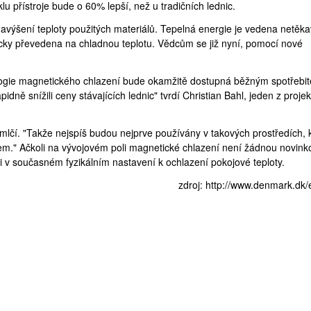
klu přístroje bude o 60% lepší, než u tradičních lednic.
výšení teploty použitých materiálů. Tepelná energie je vedena netěk
icky převedena na chladnou teplotu. Vědcům se již nyní, pomocí nové
ogie magnetického chlazení bude okamžitě dostupná běžným spotřebit
idně snížili ceny stávajících lednic" tvrdí Christian Bahl, jeden z proje
 mlčí. "Takže nejspíš budou nejprve používány v takových prostředích, 
rem." Ačkoli na vývojovém poli magnetické chlazení není žádnou novink
i
v současném fyzikálním nastavení k ochlazení pokojové teploty.
zdroj:
http://www.denmark.dk/e