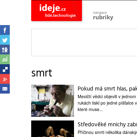
navigace
rubriky
astro
vesmír
ideje
projekty
lidé
společnost
smrt
objevy
vynálezy
Pokud má smrt hlas, pak 
planeta
přiroda
Mexičtí vědci objevili v jedn
rukách tiskl po jedné píšťalce v
pokrok
technologie
které muse...
tajemství
Středověké mnichy zabí
firmy
Příčinou smrti několika dánský
zdraví