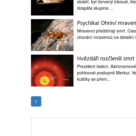
století, byl červený inkoust, k
medicína
dospěla skupina ...
Psychika! Ohniví mravenc
Mravenci předstírají smrt. Ca
chování mravenců na detailní 
Hvězdáři rozčlenili smrt
Prezident teskní. Astronomové 
pohlcovat postupně Merkur, Ve
kuličky se přem...
1