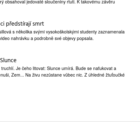
terý obsahoval jedovaté sloučeniny rtuti. K takovému závěru
i předstírají smrt
ssillová s několika svými vysokoškolskými studenty zaznamenala
video nahrávku a podrobně své objevy popsala.
 Slunce
truchlí. Je čeho litovat: Slunce umírá. Bude se nafukovat a
nuši, Zem... Na živu nezůstane vůbec nic. Z úhledné žtuťoučké