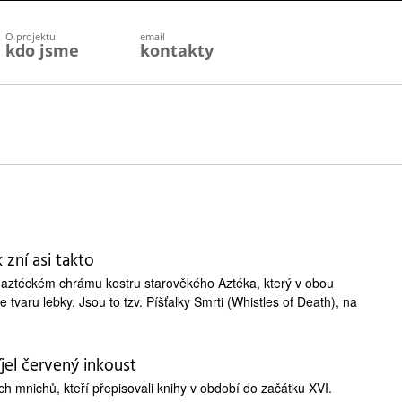
O projektu
email
kdo jsme
kontakty
zní asi takto
om aztéckém chrámu kostru starověkého Aztéka, který v obou
e tvaru lebky. Jsou to tzv. Píšťalky Smrti (Whistles of Death), na
jel červený inkoust
ch mnichů, kteří přepisovali knihy v období do začátku XVI.