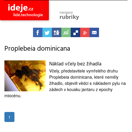
navigace
rubriky
astro
vesmír
ideje
projekty
Proplebeia dominicana
lidé
společnost
Náklad včely bez žihadla
Včely, představitele vymřelého druhu
objevy
vynálezy
Proplebeia dominicana, které neměly
žihadlo, objevili vědci s nákladem pylu na
planeta
zádech v kousku jantaru z epochy
přiroda
miocénu.
pokrok
technologie
tajemství
1
firmy
zdraví