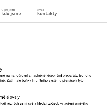
O projektu
email
kdo jsme
kontakty
ky
vané na nanoúrovni a naplněné léčebnými preparáty, jednoho
íně. Zatím ale buňky imunitního systému přenášely tyto
mělé svaly
lékaři různých zemí světa hledají způsob vytvoření umělého