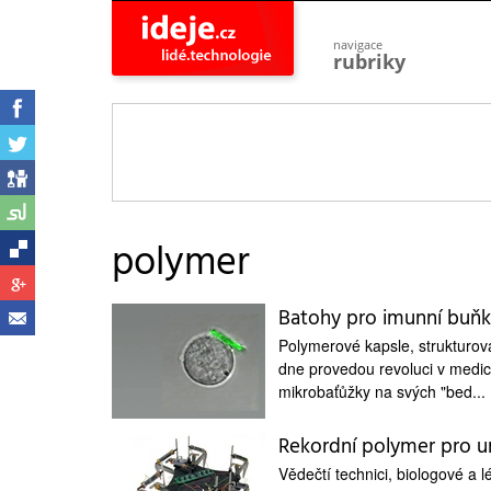
navigace
rubriky
astro
vesmír
ideje
projekty
lidé
společnost
polymer
objevy
vynálezy
Batohy pro imunní buň
planeta
přiroda
Polymerové kapsle, strukturo
dne provedou revoluci v medic
pokrok
technologie
mikrobaťůžky na svých "bed...
tajemství
Rekordní polymer pro u
firmy
Vědečtí technici, biologové a 
zdraví