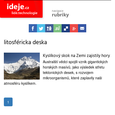
navigace
rubriky
astro
vesmír
ideje
projekty
litosféricka deska
lidé
společnost
Kyslíkový skok na Zemi zajistily hory
Australští vědci spojili vznik gigantických
objevy
vynálezy
horských masívů, jako výsledek střetu
tektonických desek, s rozvojem
planeta
mikroorganismů, které zaplavily naši
přiroda
atmosféru kyslíkem.
pokrok
technologie
tajemství
1
firmy
zdraví