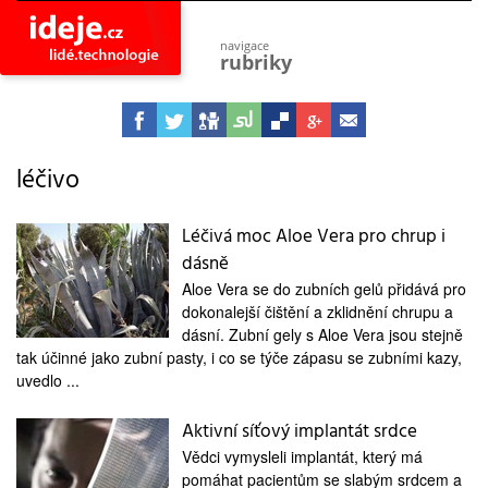
navigace
rubriky
astro
vesmír
ideje
projekty
léčivo
lidé
společnost
Léčivá moc Aloe Vera pro chrup i
dásně
objevy
vynálezy
Aloe Vera se do zubních gelů přidává pro
dokonalejší čištění a zklidnění chrupu a
planeta
přiroda
dásní. Zubní gely s Aloe Vera jsou stejně
tak účinné jako zubní pasty, i co se týče zápasu se zubními kazy,
pokrok
uvedlo ...
technologie
Aktivní síťový implantát srdce
tajemství
firmy
Vědci vymysleli implantát, který má
pomáhat pacientům se slabým srdcem a
zdraví