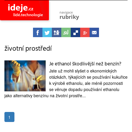
navigace
rubriky
astro
vesmír
ideje
projekty
životní prostředí
lidé
společnost
Je ethanol škodlivější než benzín?
Jste už mohli slyšet o ekonomických
objevy
vynálezy
otázkách, týkajících se používání kukuřice
k výrobě ethanolu, ale méně pozornosti
planeta
se věnuje dopadu používání ethanolu
přiroda
jako alternativy benzínu na životní prostře...
pokrok
technologie
tajemství
1
firmy
zdraví