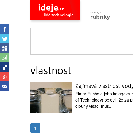
navigace
rubriky
astro
vesmír
ideje
projekty
lidé
společnost
vlastnost
objevy
vynálezy
Zajímavá vlastnost vod
planeta
přiroda
Elmar Fuchs a jeho kolegové z
of Technology) objevil, že za 
pokrok
technologie
dlouhý visací můs...
tajemství
firmy
1
zdraví