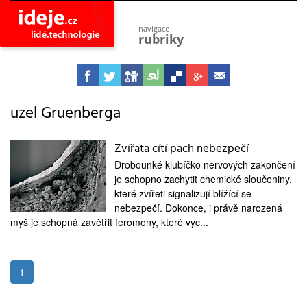
navigace
rubriky
astro
vesmír
ideje
projekty
uzel Gruenberga
lidé
společnost
Zvířata cítí pach nebezpečí
Drobounké klubíčko nervových zakončení
objevy
vynálezy
je schopno zachytit chemické sloučeniny,
které zvířeti signalizují blížící se
planeta
nebezpečí. Dokonce, i právě narozená
přiroda
myš je schopná zavětřit feromony, které vyc...
pokrok
technologie
tajemství
1
firmy
zdraví