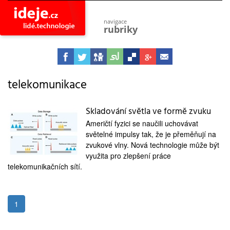
navigace
rubriky
astro
vesmír
ideje
projekty
telekomunikace
lidé
společnost
Skladování světla ve formě zvuku
Američtí fyzici se naučili uchovávat
objevy
vynálezy
světelné impulsy tak, že je přeměňují na
zvukové vlny. Nová technologie může být
planeta
využita pro zlepšení práce
přiroda
telekomunikačních sítí.
pokrok
technologie
tajemství
1
firmy
zdraví