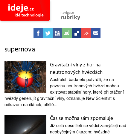
navigace
rubriky
astro
vesmír
ideje
projekty
supernova
lidé
společnost
Gravitační vlny z hor na
neutronových hvězdách
objevy
vynálezy
Australští badatelé potvrdili, že na
povrchu neutronových hvězd mohou
planeta
přiroda
existovat stabilní hory, které při otáčení
hvězdy generujít gravitační vlny, oznamuje New Scientist s
pokrok
odkazem na článek, otiště...
technologie
Čas se možna sám zpomaluje
tajemství
firmy
Již celá desetiletí se vědci zamýšlejí nad
neobyčejným úkazem: hvězdné
zdraví