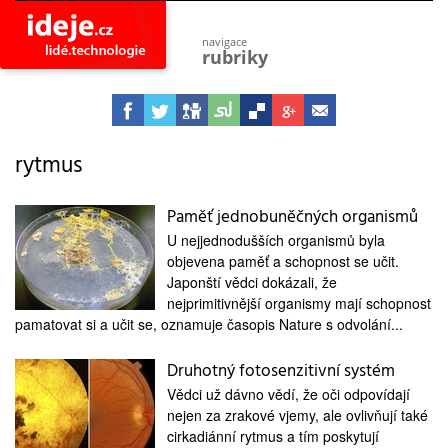
navigace
rubriky
astro
vesmír
ideje
projekty
rytmus
lidé
společnost
Paměť jednobuněčných organismů
U nejjednodušších organismů byla
objevy
vynálezy
objevena paměť a schopnost se učit.
Japonští vědci dokázali, že
planeta
nejprimitivnější organismy mají schopnost
přiroda
pamatovat si a učit se, oznamuje časopis Nature s odvolání...
pokrok
technologie
Druhotný fotosenzitivní systém
tajemství
Vědci už dávno vědí, že oči odpovídají
firmy
nejen za zrakové vjemy, ale ovlivňují také
cirkadiánní rytmus a tím poskytují
zdraví