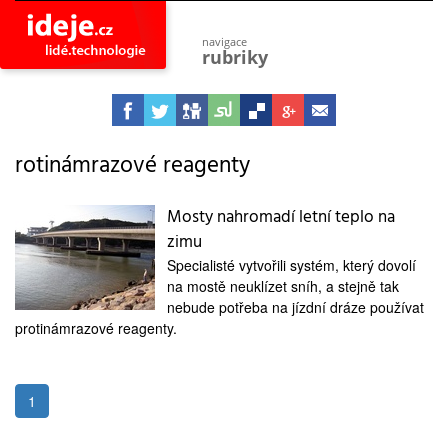
navigace
rubriky
astro
vesmír
ideje
projekty
rotinámrazové reagenty
lidé
společnost
Mosty nahromadí letní teplo na
zimu
objevy
vynálezy
Specialisté vytvořili systém, který dovolí
na mostě neuklízet sníh, a stejně tak
planeta
přiroda
nebude potřeba na jízdní dráze používat
protinámrazové reagenty.
pokrok
technologie
tajemství
1
firmy
zdraví