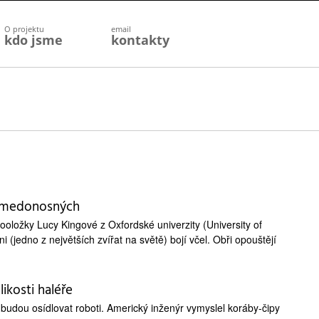
O projektu
email
kdo jsme
kontakty
el medonosných
oložky Lucy Kingové z Oxfordské univerzity (University of
loni (jedno z největších zvířat na světě) bojí včel. Obři opouštějí
ikosti haléře
budou osídlovat roboti. Americký inženýr vymyslel koráby-čipy