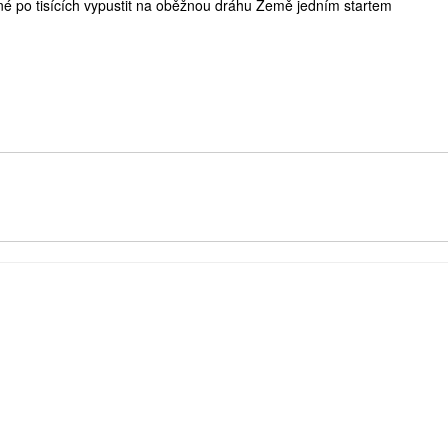
žné po tisících vypustit na oběžnou dráhu Země jedním startem