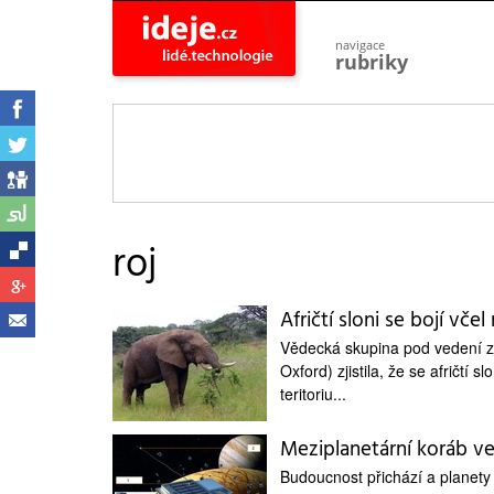
navigace
rubriky
astro
vesmír
ideje
projekty
lidé
společnost
roj
objevy
vynálezy
Afričtí sloni se bojí vč
planeta
přiroda
Vědecká skupina pod vedení zo
Oxford) zjistila, že se afričtí s
pokrok
technologie
teritoriu...
tajemství
Meziplanetární koráb vel
firmy
Budoucnost přichází a planety 
zdraví