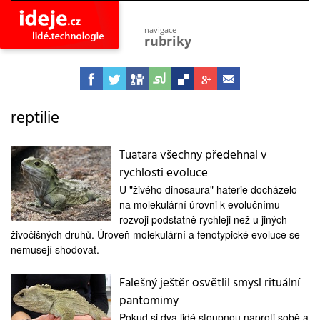
navigace
rubriky
astro
vesmír
ideje
projekty
reptilie
lidé
společnost
Tuatara všechny předehnal v
rychlosti evoluce
objevy
vynálezy
U "živého dinosaura" haterie docházelo
na molekulární úrovni k evolučnímu
planeta
přiroda
rozvoji podstatně rychleji než u jiných
živočišných druhů. Úroveň molekulární a fenotypické evoluce se
pokrok
nemusejí shodovat.
technologie
Falešný ještěr osvětlil smysl rituální
tajemství
firmy
pantomimy
zdraví
Pokud si dva lidé stoupnou naproti sobě a