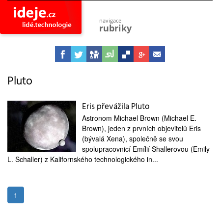
navigace
rubriky
astro
vesmír
ideje
projekty
Pluto
lidé
společnost
Eris převážila Pluto
Astronom Michael Brown (Michael E.
objevy
vynálezy
Brown), jeden z prvních objevitelů Eris
(bývalá Xena), společně se svou
planeta
spolupracovnicí Emílií Shallerovou (Emily
přiroda
L. Schaller) z Kalifornského technologického in...
pokrok
technologie
tajemství
1
firmy
zdraví