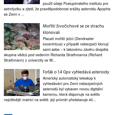
medicína
použil údaje Postupimského institutu pro
astrofyziku a zjistil, že pravděpodobnost srážky asteroidu Apophis
se Zemí v ...
Mořští živočichové se ze strachu
klonovali
Placatí mořští ježci (Dendraster
excentricus) v případě nebezpečí klonují
sami sebe – k takovému závěru dospěla
skupina vědců pod vedením Richarda Strathmanna (Richard
Strathmann) z univerzity ve W...
Foťák o 1.4 Gpx vyhledává asteroidy
Americký automatický teleskop k
vyhledávání pro Zemi nebezpečných
asteroidů byl vybaven novou digitální
kamerou, která disponuje na světlo
nejcitlivější matricí na světě: její průměr představuje 40...