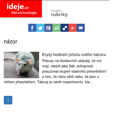
navigace
rubriky
astro
vesmír
ideje
projekty
názor
lidé
společnost
Krysy hodnotí jistotu svého názoru
Pokusy na hlodavcích ukázaly, že oni
objevy
vynálezy
mají, stejně jako lidé, schopnost
posuzovat stupeň vlastního přesvědčení
planeta
o tom, že něco vědí nebo, že jsou o
přiroda
něčem přesvědčeni. Takový je závěr experimentu, kte...
pokrok
technologie
tajemství
1
firmy
zdraví