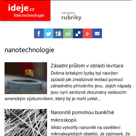
navigace
rubriky
astro
vesmír
ideje
projekty
nanotechnologie
lidé
společnost
Zásadní průlom v oblasti levitace
Dvěma britskými fyziky byl navržen
objevy
vynálezy
způsob jak zrealizovat levitaci pomocí
záhadného přírodního jevu. Jejich nápady
planeta
jsou nyní seriózně zkoumány vedoucím
přiroda
americkým výzkumníkem, který by je mohl uvést...
pokrok
technologie
Nanonitě pomohou buněčné
mikroskopii
tajemství
firmy
Vědci vytvořily nanonitě na osvětlení
mikroskopických objektů. Je zajímavé, že
zdraví