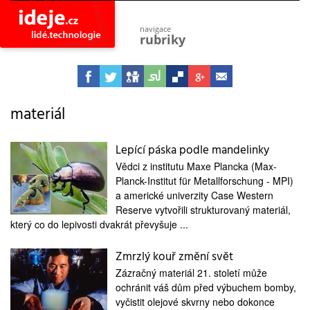
navigace
rubriky
astro
vesmír
ideje
projekty
materiál
lidé
společnost
Lepící páska podle mandelinky
Vědci z institutu Maxe Plancka (Max-
objevy
vynálezy
Planck-Institut für Metallforschung - MPI)
a americké univerzity Case Western
planeta
Reserve vytvořili strukturovaný materiál,
přiroda
který co do lepivosti dvakrát převyšuje ...
pokrok
technologie
Zmrzlý kouř změní svět
tajemství
Zázračný materiál 21. století může
firmy
ochránit váš dům před výbuchem bomby,
vyčistit olejové skvrny nebo dokonce
zdraví