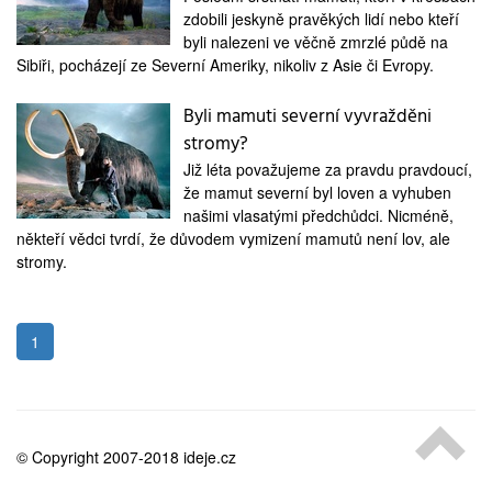
medicína
zdobili jeskyně pravěkých lidí nebo kteří
byli nalezeni ve věčně zmrzlé půdě na
Sibiři, pocházejí ze Severní Ameriky, nikoliv z Asie či Evropy.
Byli mamuti severní vyvražděni
stromy?
Již léta považujeme za pravdu pravdoucí,
že mamut severní byl loven a vyhuben
našimi vlasatými předchůdci. Nicméně,
někteří vědci tvrdí, že důvodem vymizení mamutů není lov, ale
stromy.
1
© Copyright 2007-2018 ideje.cz