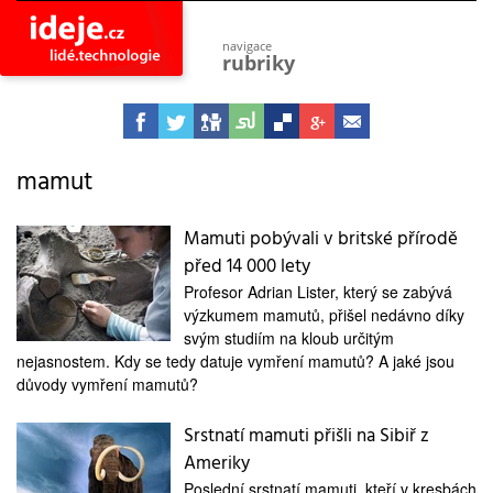
navigace
rubriky
astro
vesmír
ideje
projekty
mamut
lidé
společnost
Mamuti pobývali v britské přírodě
před 14 000 lety
objevy
vynálezy
Profesor Adrian Lister, který se zabývá
výzkumem mamutů, přišel nedávno díky
planeta
přiroda
svým studiím na kloub určitým
nejasnostem. Kdy se tedy datuje vymření mamutů? A jaké jsou
pokrok
důvody vymření mamutů?
technologie
Srstnatí mamuti přišli na Sibiř z
tajemství
firmy
Ameriky
zdraví
Poslední srstnatí mamuti, kteří v kresbách