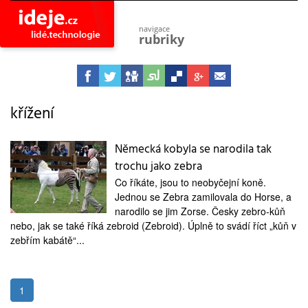
navigace
rubriky
astro
vesmír
ideje
projekty
křížení
lidé
společnost
Německá kobyla se narodila tak
trochu jako zebra
objevy
vynálezy
Co říkáte, jsou to neobyčejní koně.
Jednou se Zebra zamilovala do Horse, a
planeta
přiroda
narodilo se jim Zorse. Česky zebro-kůň
nebo, jak se také říká zebroid (Zebroid). Úplně to svádí říct „kůň v
pokrok
zebřím kabátě“...
technologie
tajemství
firmy
1
zdraví