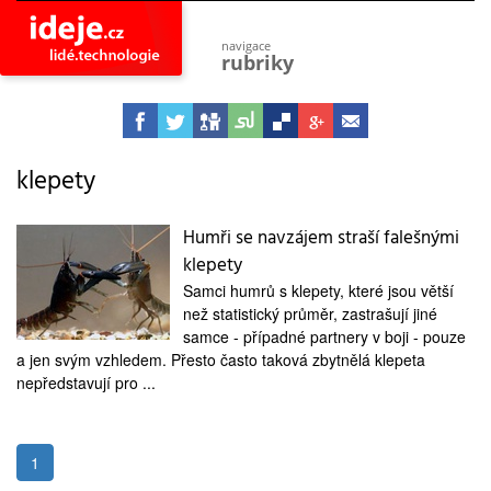
navigace
rubriky
astro
vesmír
ideje
projekty
klepety
lidé
společnost
Humři se navzájem straší falešnými
klepety
objevy
vynálezy
Samci humrů s klepety, které jsou větší
než statistický průměr, zastrašují jiné
planeta
přiroda
samce - případné partnery v boji - pouze
a jen svým vzhledem. Přesto často taková zbytnělá klepeta
pokrok
nepředstavují pro ...
technologie
tajemství
firmy
1
zdraví