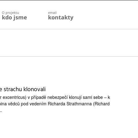
O projektu
email
kdo jsme
kontakty
e strachu klonovali
er excentricus) v případě nebezpečí klonují sami sebe – k
pina vědců pod vedením Richarda Strathmanna (Richard
..