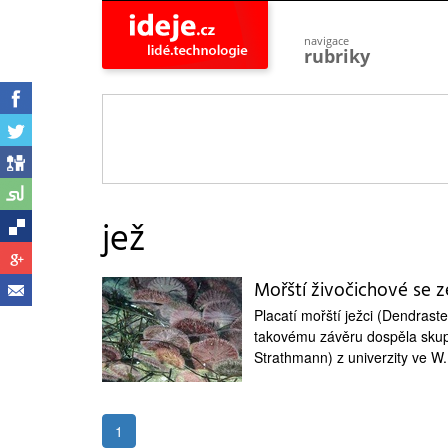
navigace
rubriky
astro
vesmír
ideje
projekty
lidé
společnost
jež
objevy
vynálezy
Mořští živočichové se z
planeta
přiroda
Placatí mořští ježci (Dendrast
takovému závěru dospěla sku
pokrok
technologie
Strathmann) z univerzity ve W.
tajemství
firmy
1
zdraví