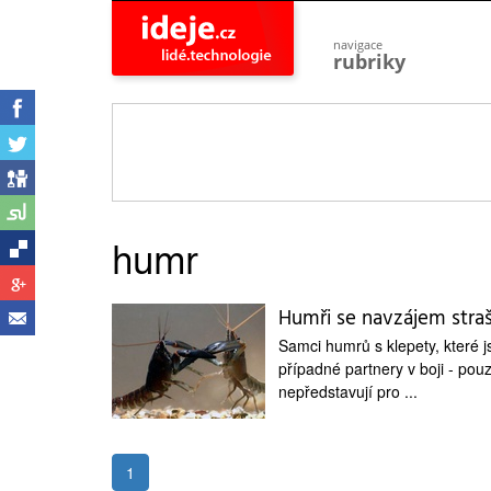
navigace
rubriky
astro
vesmír
ideje
projekty
lidé
společnost
humr
objevy
vynálezy
Humři se navzájem straš
planeta
přiroda
Samci humrů s klepety, které js
případné partnery v boji - pou
pokrok
technologie
nepředstavují pro ...
tajemství
firmy
1
zdraví