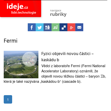
navigace
rubriky
astro
vesmír
ideje
projekty
Fermi
lidé
společnost
Fyzici objevili novou částici –
kaskádu b
objevy
vynálezy
Vědci z laboratoře Fermi (Fermi National
Accelerator Laboratory) oznámili, že
planeta
přiroda
objevili novou těžkou částici – baryon Ξb,
která je také nazývána „kaskádou-b“ (cascade b).
pokrok
technologie
tajemství
1
firmy
zdraví