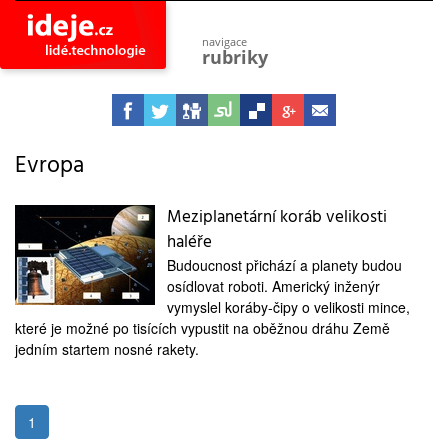
navigace
rubriky
astro
vesmír
ideje
projekty
Evropa
lidé
společnost
Meziplanetární koráb velikosti
haléře
objevy
vynálezy
Budoucnost přichází a planety budou
osídlovat roboti. Americký inženýr
planeta
přiroda
vymyslel koráby-čipy o velikosti mince,
které je možné po tisících vypustit na oběžnou dráhu Země
pokrok
jedním startem nosné rakety.
technologie
tajemství
firmy
1
zdraví