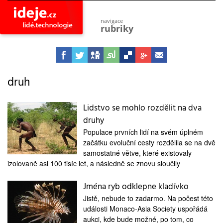
navigace
rubriky
astro
vesmír
ideje
projekty
druh
lidé
společnost
Lidstvo se mohlo rozdělit na dva
druhy
objevy
vynálezy
Populace prvních lidí na svém úplném
začátku evoluční cesty rozdělila se na dvě
planeta
přiroda
samostatné větve, které existovaly
izolovaně asi 100 tisíc let, a následně se znovu sloučily
pokrok
technologie
Jména ryb odklepne kladívko
tajemství
Jistě, nebude to zadarmo. Na počest této
firmy
události Monaco-Asia Society uspořádá
aukci, kde bude možné, po tom, co
zdraví