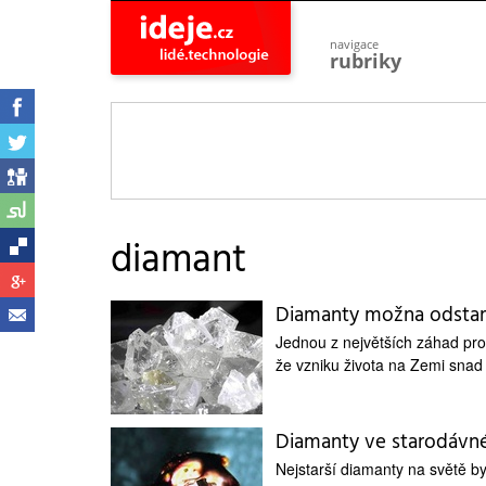
navigace
rubriky
astro
vesmír
ideje
projekty
lidé
společnost
diamant
objevy
vynálezy
Diamanty možna odstart
planeta
přiroda
Jednou z největších záhad pro 
že vzniku života na Zemi snad
pokrok
technologie
tajemství
Diamanty ve starodávn
firmy
Nejstarší diamanty na světě b
zdraví