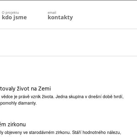
O projektu
email
kdo jsme
kontakty
ovaly život na Zemi
vědce je právě vznik života. Jedna skupina v dnešní době tvrdí,
 pomohly diamanty.
ém zirkonu
yly objeveny ve starodávném zirkonu. Stáří hodnotného nálezu,