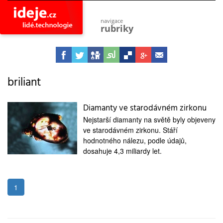
navigace
rubriky
astro
vesmír
ideje
projekty
briliant
lidé
společnost
Diamanty ve starodávném zirkonu
Nejstarší diamanty na světě byly objeveny
objevy
vynálezy
ve starodávném zirkonu. Stáří
hodnotného nálezu, podle údajů,
planeta
dosahuje 4,3 miliardy let.
přiroda
pokrok
technologie
1
tajemství
firmy
zdraví