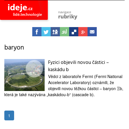
navigace
rubriky
astro
vesmír
ideje
projekty
baryon
lidé
společnost
Fyzici objevili novou částici –
kaskádu b
objevy
vynálezy
Vědci z laboratoře Fermi (Fermi National
Accelerator Laboratory) oznámili, že
planeta
přiroda
objevili novou těžkou částici – baryon Ξb,
která je také nazývána „kaskádou-b“ (cascade b).
pokrok
technologie
tajemství
1
firmy
zdraví